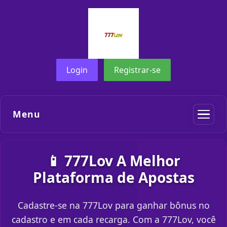
Login
Registrar-se
Menu
📱 777Lov A Melhor
Plataforma de Apostas
Cadastre-se na 777Lov para ganhar bônus no
cadastro e em cada recarga. Com a 777Lov, você