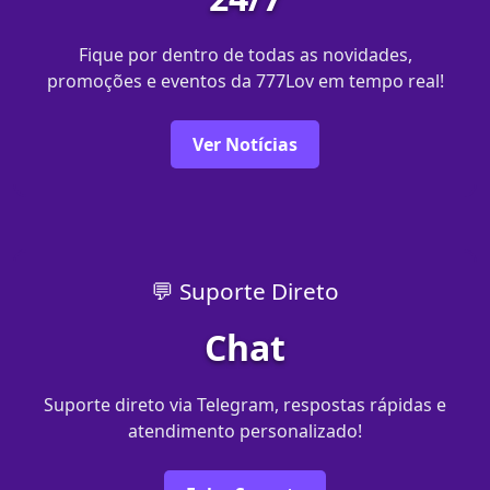
Fique por dentro de todas as novidades,
promoções e eventos da 777Lov em tempo real!
Ver Notícias
💬 Suporte Direto
Chat
Suporte direto via Telegram, respostas rápidas e
atendimento personalizado!