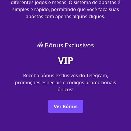
diferentes jogos e mesas. O sistema de apostas é
simples e rápido, permitindo que você faça suas
apostas com apenas alguns cliques.
🎁 Bônus Exclusivos
VIP
Receba bônus exclusivos do Telegram,
promoções especiais e códigos promocionais
únicos!
Ver Bônus