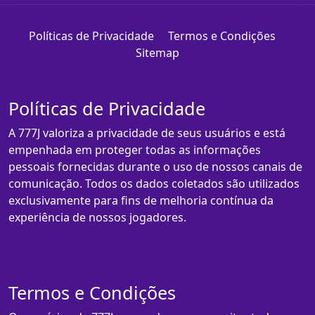
Políticas de Privacidade
Termos e Condições
Sitemap
Políticas de Privacidade
A 777J valoriza a privacidade de seus usuários e está
empenhada em proteger todas as informações
pessoais fornecidas durante o uso de nossos canais de
comunicação. Todos os dados coletados são utilizados
exclusivamente para fins de melhoria contínua da
experiência de nossos jogadores.
Termos e Condições