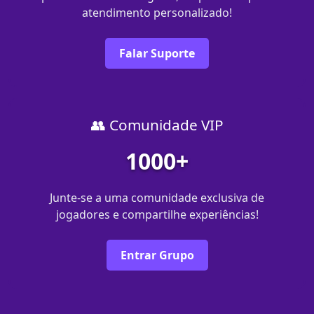
atendimento personalizado!
Falar Suporte
👥 Comunidade VIP
1000+
Junte-se a uma comunidade exclusiva de
jogadores e compartilhe experiências!
Entrar Grupo