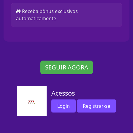
🎁 Receba bônus exclusivos
automaticamente
SEGUIR AGORA
Acessos
Login
Registrar-se