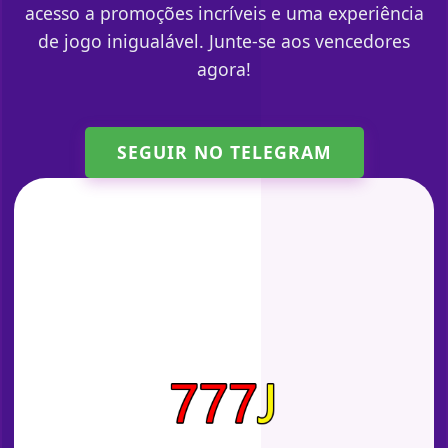
acesso a promoções incríveis e uma experiência
de jogo inigualável. Junte-se aos vencedores
agora!
SEGUIR NO TELEGRAM