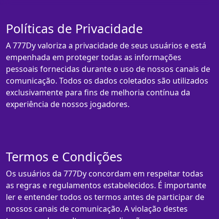
Políticas de Privacidade
A 777Dy valoriza a privacidade de seus usuários e está
empenhada em proteger todas as informações
pessoais fornecidas durante o uso de nossos canais de
comunicação. Todos os dados coletados são utilizados
exclusivamente para fins de melhoria contínua da
experiência de nossos jogadores.
Termos e Condições
Os usuários da 777Dy concordam em respeitar todas
as regras e regulamentos estabelecidos. É importante
ler e entender todos os termos antes de participar de
nossos canais de comunicação. A violação destes