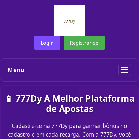
Login
Registrar-se
Menu
📱 777Dy A Melhor Plataforma
de Apostas
Cadastre-se na 777Dy para ganhar bônus no
cadastro e em cada recarga. Com a 777Dy, você