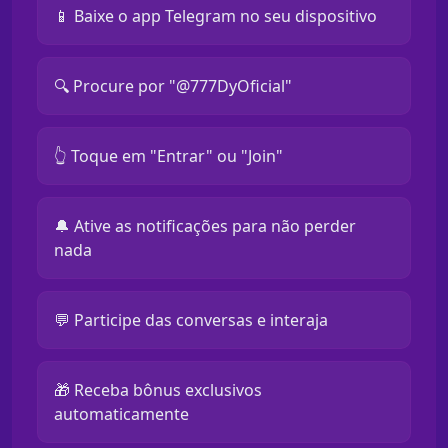
📱 Baixe o app Telegram no seu dispositivo
🔍 Procure por "@777DyOficial"
👆 Toque em "Entrar" ou "Join"
🔔 Ative as notificações para não perder
nada
💬 Participe das conversas e interaja
🎁 Receba bônus exclusivos
automaticamente