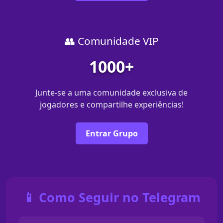
👥 Comunidade VIP
1000+
Junte-se a uma comunidade exclusiva de
jogadores e compartilhe experiências!
Entrar Grupo
📱 Como Seguir no Telegram