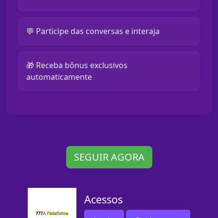
💬 Participe das conversas e interaja
🎁 Receba bônus exclusivos
automaticamente
SEGUIR AGORA
Acessos