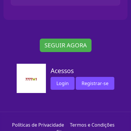
SEGUIR AGORA
Acessos
Login
Registrar-se
Políticas de Privacidade
Termos e Condições