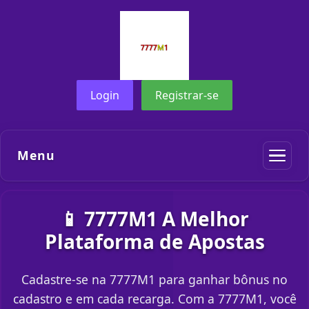
Login
Registrar-se
Menu
📱 7777M1 A Melhor
Plataforma de Apostas
Cadastre-se na 7777M1 para ganhar bônus no
cadastro e em cada recarga. Com a 7777M1, você