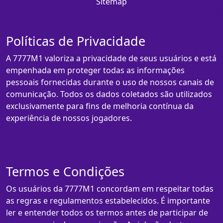
Sitemap
Políticas de Privacidade
A 7777M1 valoriza a privacidade de seus usuários e está
empenhada em proteger todas as informações
pessoais fornecidas durante o uso de nossos canais de
comunicação. Todos os dados coletados são utilizados
exclusivamente para fins de melhoria contínua da
experiência de nossos jogadores.
Termos e Condições
Os usuários da 7777M1 concordam em respeitar todas
as regras e regulamentos estabelecidos. É importante
ler e entender todos os termos antes de participar de