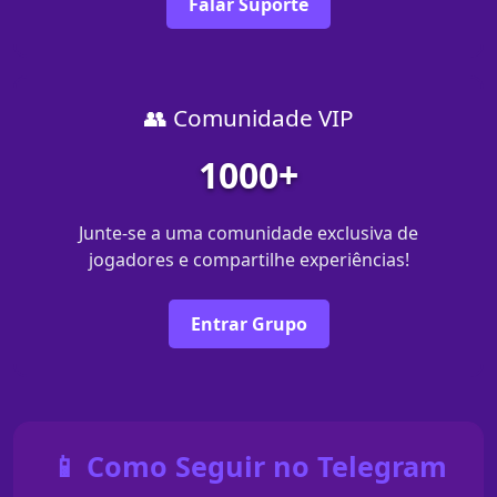
Falar Suporte
👥 Comunidade VIP
1000+
Junte-se a uma comunidade exclusiva de
jogadores e compartilhe experiências!
Entrar Grupo
📱 Como Seguir no Telegram