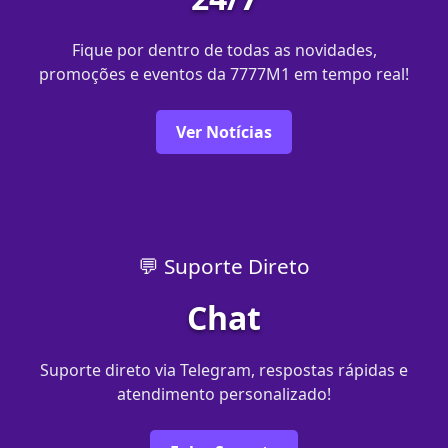
Fique por dentro de todas as novidades,
promoções e eventos da 7777M1 em tempo real!
Ver Notícias
💬 Suporte Direto
Chat
Suporte direto via Telegram, respostas rápidas e
atendimento personalizado!