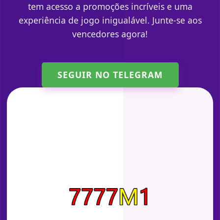
tem acesso a promoções incríveis e uma
experiência de jogo inigualável. Junte-se aos
vencedores agora!
SEGUIR NO TELEGRAM