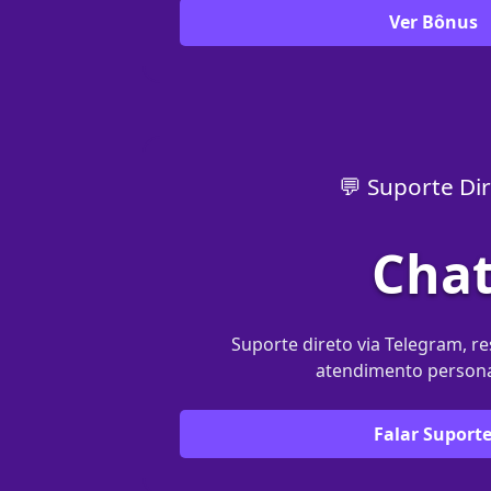
Ver Bônus
💬 Suporte Di
Cha
Suporte direto via Telegram, r
atendimento persona
Falar Suport