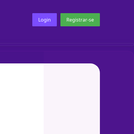
Login
Registrar-se