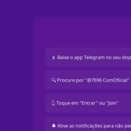
📱 Baixe o app Telegram no seu disp
🔍 Procure por "@7696 ComOficial"
👆 Toque em "Entrar" ou "Join"
🔔 Ative as notificações para não p