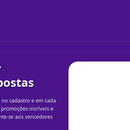
r
postas
 no cadastro e em cada
 promoções incríveis e
unte-se aos vencedores