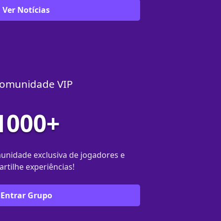
Ver Notícias
Comunidade VIP
1000+
unidade exclusiva de jogadores e
rtilhe experiências!
Entrar Grupo