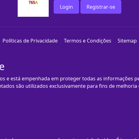
Login
Registrar-se
Políticas de Privacidade
Termos e Condições
Sitemap
de
rios e está empenhada em proteger todas as informações p
tados são utilizados exclusivamente para fins de melhoria