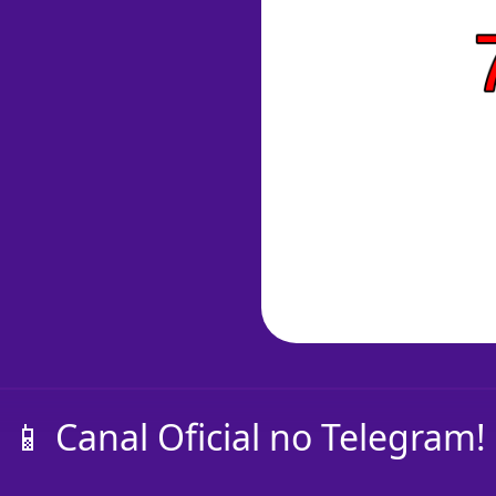
📱 Canal Oficial no Telegram!