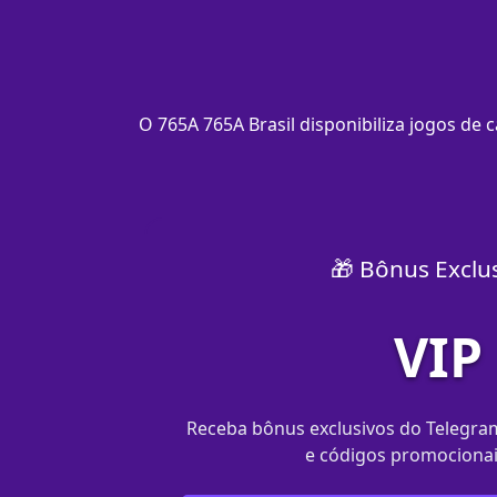
O 765A 765A Brasil disponibiliza jogos de
🎁 Bônus Exclu
VIP
Receba bônus exclusivos do Telegra
e códigos promocionai