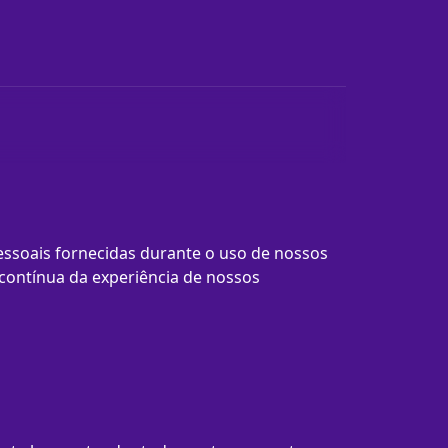
essoais fornecidas durante o uso de nossos
 contínua da experiência de nossos