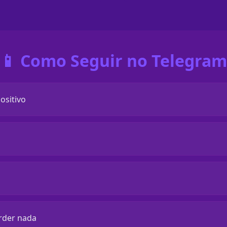
📱 Como Seguir no Telegram
ositivo
erder nada