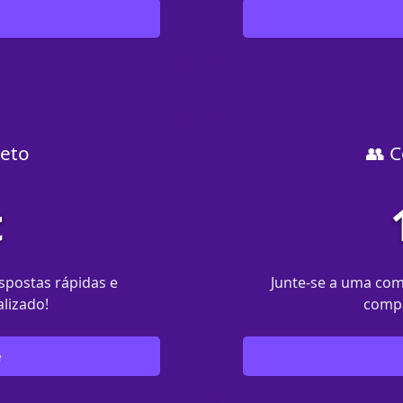
reto
👥 
t
espostas rápidas e
Junte-se a uma com
lizado!
compa
e