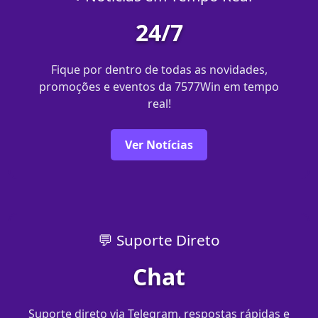
24/7
Fique por dentro de todas as novidades,
promoções e eventos da 7577Win em tempo
real!
Ver Notícias
💬 Suporte Direto
Chat
Suporte direto via Telegram, respostas rápidas e