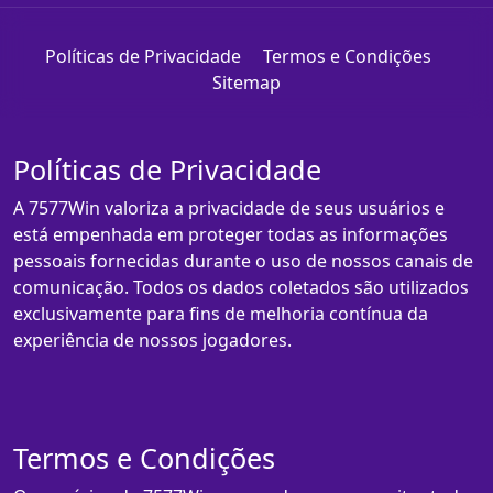
Políticas de Privacidade
Termos e Condições
Sitemap
Políticas de Privacidade
A 7577Win valoriza a privacidade de seus usuários e
está empenhada em proteger todas as informações
pessoais fornecidas durante o uso de nossos canais de
comunicação. Todos os dados coletados são utilizados
exclusivamente para fins de melhoria contínua da
experiência de nossos jogadores.
Termos e Condições