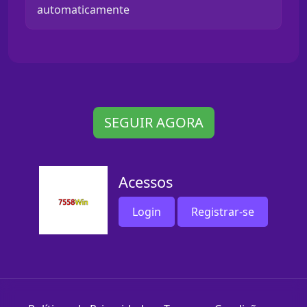
automaticamente
SEGUIR AGORA
Acessos
Login
Registrar-se