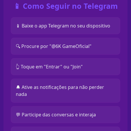
📱 Como Seguir no Telegram
📱 Baixe o app Telegram no seu dispositivo
🔍 Procure por "@6K GameOficial"
👆 Toque em "Entrar" ou "Join"
🔔 Ative as notificações para não perder
nada
💬 Participe das conversas e interaja