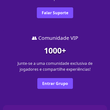
Falar Suporte
👥 Comunidade VIP
1000+
Junte-se a uma comunidade exclusiva de
jogadores e compartilhe experiências!
Entrar Grupo