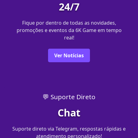
24/7
Fique por dentro de todas as novidades,
promoções e eventos da 6K Game em tempo
real!
Ver Notícias
💬 Suporte Direto
Chat
Suporte direto via Telegram, respostas rápidas e
atendimento personalizado!