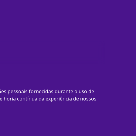
es pessoais fornecidas durante o uso de
elhoria contínua da experiência de nossos