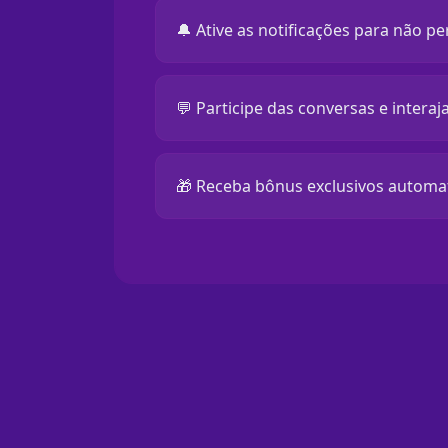
🔔 Ative as notificações para não p
💬 Participe das conversas e interaj
🎁 Receba bônus exclusivos autom