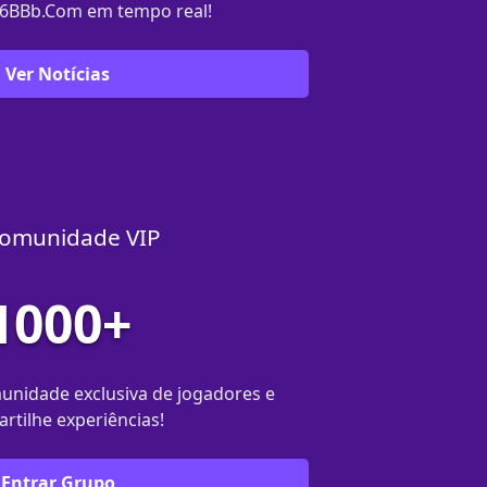
 6BBb.Com em tempo real!
Ver Notícias
Comunidade VIP
1000+
unidade exclusiva de jogadores e
rtilhe experiências!
Entrar Grupo