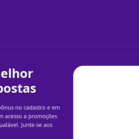
elhor
postas
bônus no cadastro e em
em acesso a promoções
ualável. Junte-se aos