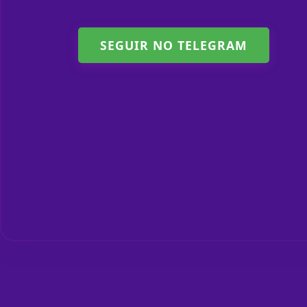
SEGUIR NO TELEGRAM