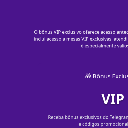
O bônus VIP exclusivo oferece acesso ante
inclui acesso a mesas VIP exclusivas, atend
é especialmente vali
🎁 Bônus Exclu
VIP
Receba bônus exclusivos do Telegra
e códigos promocionai