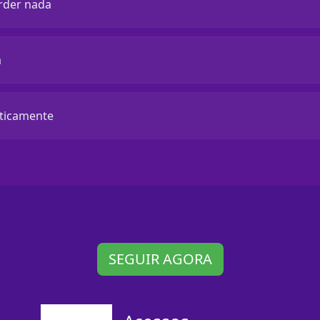
erder nada
a
aticamente
SEGUIR AGORA