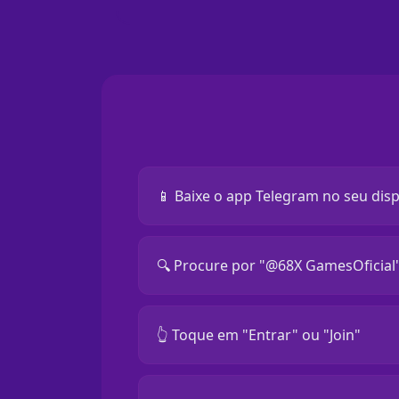
📱 Baixe o app Telegram no seu disp
🔍 Procure por "@68X GamesOficial
👆 Toque em "Entrar" ou "Join"