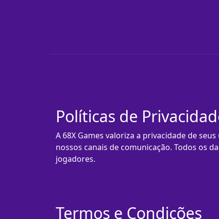
Políticas de Privacida
A 68X Games valoriza a privacidade de seu
nossos canais de comunicação. Todos os dad
jogadores.
Termos e Condições