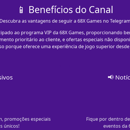
📱 Benefícios do Canal
Descubra as vantagens de seguir a 68X Games no Telegra
cipado ao programa VIP da 68X Games, proporcionando ben
imento prioritário ao cliente, e ofertas especiais não dispo
oso porque oferece uma experiência de jogo superior desd
sivos
📢 Notí
m, promoções especiais
Fique por dentro d
s únicos!
eventos da 