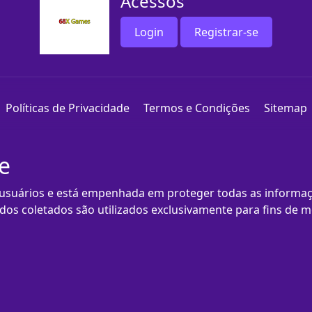
Acessos
Login
Registrar-se
Políticas de Privacidade
Termos e Condições
Sitemap
de
s usuários e está empenhada em proteger todas as informaç
os coletados são utilizados exclusivamente para fins de m