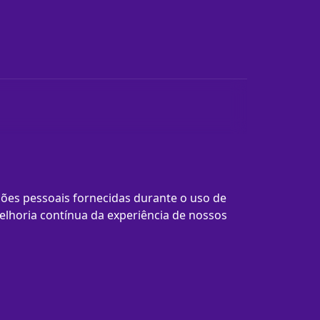
ões pessoais fornecidas durante o uso de
elhoria contínua da experiência de nossos