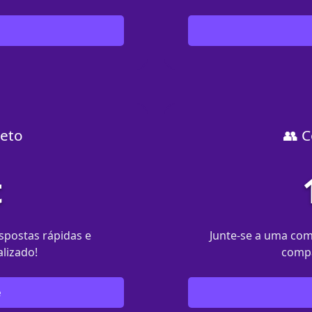
reto
👥 
t
espostas rápidas e
Junte-se a uma com
lizado!
compa
e