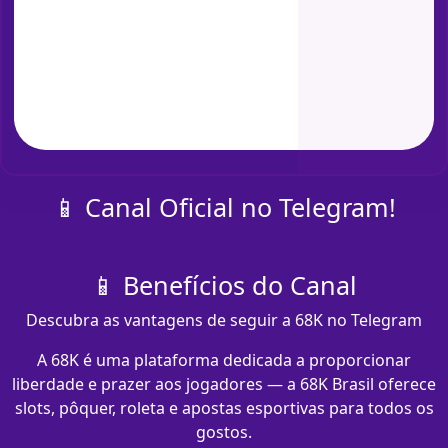
📱 Canal Oficial no Telegram!
📱 Benefícios do Canal
Descubra as vantagens de seguir a 68K no Telegram
A 68K é uma plataforma dedicada a proporcionar
liberdade e prazer aos jogadores — a 68K Brasil oferece
slots, pôquer, roleta e apostas esportivas para todos os
gostos.