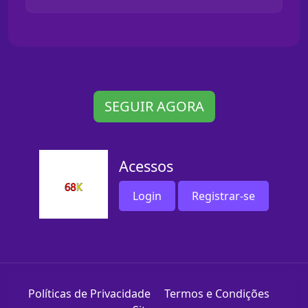
SEGUIR AGORA
Acessos
Login
Registrar-se
Políticas de Privacidade
Termos e Condições