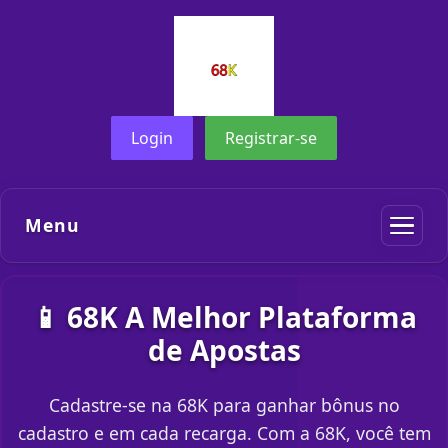
Login
Registrar-se
Menu
📱 68K A Melhor Plataforma
de Apostas
Cadastre-se na 68K para ganhar bônus no
cadastro e em cada recarga. Com a 68K, você tem