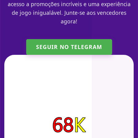
acesso a promoções incríveis e uma experiência
de jogo inigualável. Junte-se aos vencedores
agora!
SEGUIR NO TELEGRAM