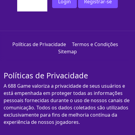
Login
Registrar-se
Políticas de Privacidade
Termos e Condições
Sitemap
Políticas de Privacidade
A 688 Game valoriza a privacidade de seus usuários e
está empenhada em proteger todas as informações
pessoais fornecidas durante o uso de nossos canais de
comunicação. Todos os dados coletados são utilizados
exclusivamente para fins de melhoria contínua da
experiência de nossos jogadores.