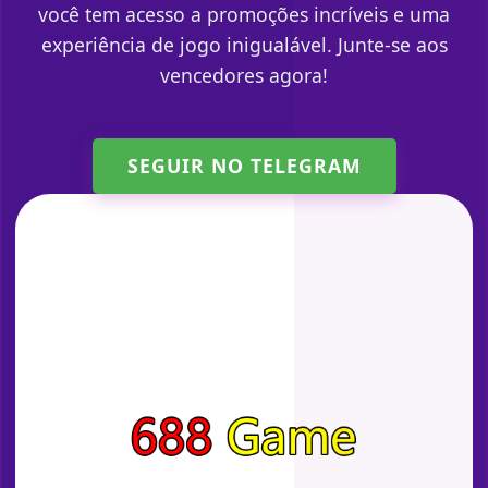
você tem acesso a promoções incríveis e uma
experiência de jogo inigualável. Junte-se aos
vencedores agora!
SEGUIR NO TELEGRAM