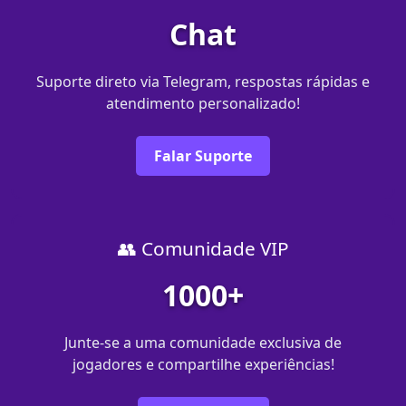
Chat
Suporte direto via Telegram, respostas rápidas e
atendimento personalizado!
Falar Suporte
👥 Comunidade VIP
1000+
Junte-se a uma comunidade exclusiva de
jogadores e compartilhe experiências!