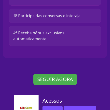
💬 Participe das conversas e interaja
🎁 Receba bônus exclusivos
automaticamente
SEGUIR AGORA
Acessos