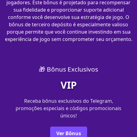
jogadores. Este bônus é projetado para recompensar
sua fidelidade e proporcionar suporte adicional
conforme você desenvolve sua estratégia de jogo. O
bônus de terceiro depósito é especialmente valioso
porque permite que você continue investindo em sua
experiência de jogo sem comprometer seu orçamento.
🎁 Bônus Exclusivos
VIP
Receba bônus exclusivos do Telegram,
promoções especiais e códigos promocionais
únicos!
Ver Bônus