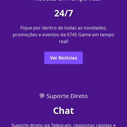
24/7
Fique por dentro de todas as novidades,
promoções e eventos da 6745 Game em tempo
real!
Ver Notícias
💬 Suporte Direto
Chat
Suporte direto via Telegram, respostas rápidas e