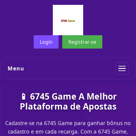
Login
Registrar-se
Menu
📱 6745 Game A Melhor
Plataforma de Apostas
Cadastre-se na 6745 Game para ganhar bônus no
cadastro e em cada recarga. Com a 6745 Game,