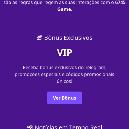
são as regras que regem as suas interações com o
6745
Game
.
🎁 Bônus Exclusivos
VIP
Receba bônus exclusivos do Telegram,
promoções especiais e códigos promocionais
únicos!
Ver Bônus
📢 Notícias em Tempo Real