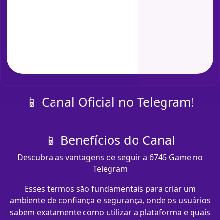
📱 Canal Oficial no Telegram!
📱 Benefícios do Canal
Descubra as vantagens de seguir a 6745 Game no
Telegram
Esses termos são fundamentais para criar um
ambiente de confiança e segurança, onde os usuários
sabem exatamente como utilizar a plataforma e quais