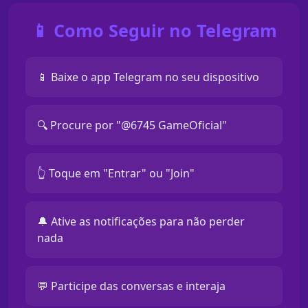
📱 Como Seguir no Telegram
📱 Baixe o app Telegram no seu dispositivo
🔍 Procure por "@6745 GameOficial"
👆 Toque em "Entrar" ou "Join"
🔔 Ative as notificações para não perder
nada
💬 Participe das conversas e interaja