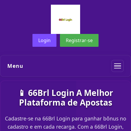
Login
Registrar-se
Menu
📱 66Brl Login A Melhor
Plataforma de Apostas
Cadastre-se na 66Brl Login para ganhar bônus no
cadastro e em cada recarga. Com a 66Brl Login,