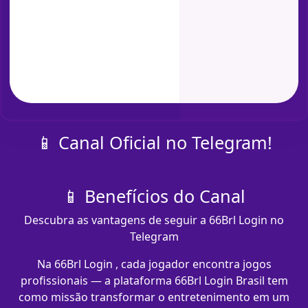
📱 Canal Oficial no Telegram!
📱 Benefícios do Canal
Descubra as vantagens de seguir a 66Brl Login no
Telegram
Na 66Brl Login , cada jogador encontra jogos
profissionais — a plataforma 66Brl Login Brasil tem
como missão transformar o entretenimento em um