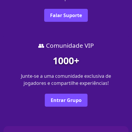
Falar Suporte
👥 Comunidade VIP
1000+
Junte-se a uma comunidade exclusiva de
jogadores e compartilhe experiências!
Entrar Grupo