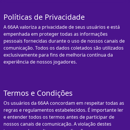
Políticas de Privacidade
A 66AA valoriza a privacidade de seus usuários e está
empenhada em proteger todas as informações
pessoais fornecidas durante o uso de nossos canais de
comunicação. Todos os dados coletados são utilizados
exclusivamente para fins de melhoria contínua da
experiência de nossos jogadores.
Termos e Condições
Os usuários da 66AA concordam em respeitar todas as
regras e regulamentos estabelecidos. É importante ler
e entender todos os termos antes de participar de
nossos canais de comunicação. A violação destes