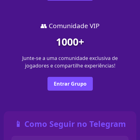
👥 Comunidade VIP
1000+
Junte-se a uma comunidade exclusiva de
jogadores e compartilhe experiências!
Entrar Grupo
📱 Como Seguir no Telegram