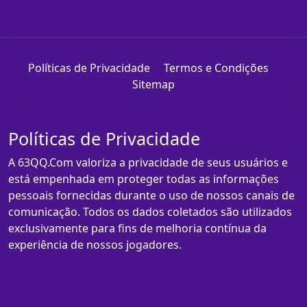
Políticas de Privacidade
Termos e Condições
Sitemap
Políticas de Privacidade
A 63QQ.Com valoriza a privacidade de seus usuários e
está empenhada em proteger todas as informações
pessoais fornecidas durante o uso de nossos canais de
comunicação. Todos os dados coletados são utilizados
exclusivamente para fins de melhoria contínua da
experiência de nossos jogadores.