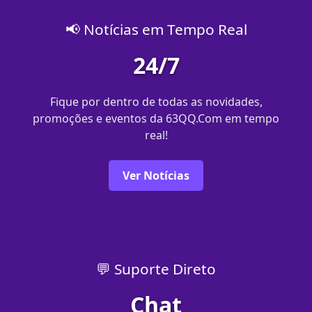
📢 Notícias em Tempo Real
24/7
Fique por dentro de todas as novidades,
promoções e eventos da 63QQ.Com em tempo
real!
Ver Notícias
💬 Suporte Direto
Chat