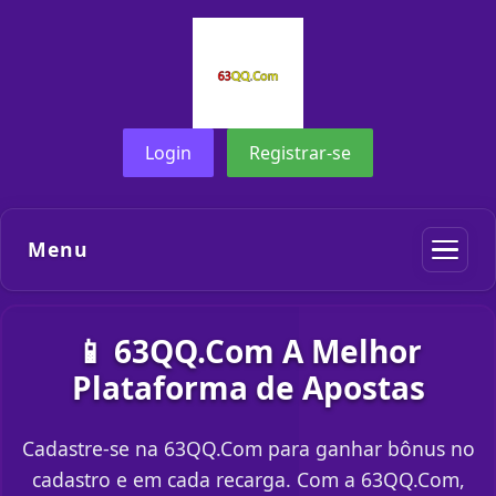
Login
Registrar-se
Menu
📱 63QQ.Com A Melhor
Plataforma de Apostas
Cadastre-se na 63QQ.Com para ganhar bônus no
cadastro e em cada recarga. Com a 63QQ.Com,