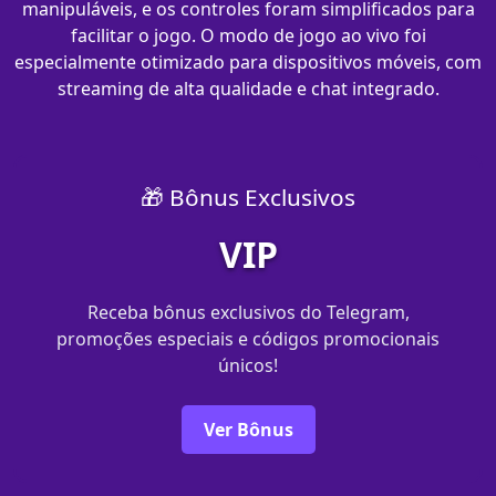
manipuláveis, e os controles foram simplificados para
facilitar o jogo. O modo de jogo ao vivo foi
especialmente otimizado para dispositivos móveis, com
streaming de alta qualidade e chat integrado.
🎁 Bônus Exclusivos
VIP
Receba bônus exclusivos do Telegram,
promoções especiais e códigos promocionais
únicos!
Ver Bônus