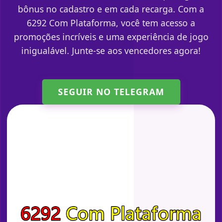
bônus no cadastro e em cada recarga. Com a
6292 Com Plataforma, você tem acesso a
promoções incríveis e uma experiência de jogo
inigualável. Junte-se aos vencedores agora!
SEGUIR NO TELEGRAM