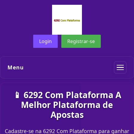
Login
Registrar-se
Menu
📱 6292 Com Plataforma A
Melhor Plataforma de
Apostas
Cadastre-se na 6292 Com Plataforma para ganhar