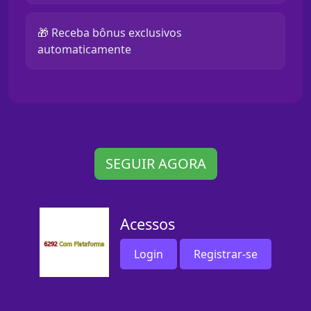
🎁 Receba bônus exclusivos
automaticamente
SEGUIR AGORA
Acessos
Login
Registrar-se