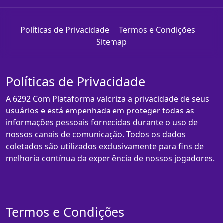
Políticas de Privacidade
Termos e Condições
Sitemap
Políticas de Privacidade
A 6292 Com Plataforma valoriza a privacidade de seus
usuários e está empenhada em proteger todas as
informações pessoais fornecidas durante o uso de
nossos canais de comunicação. Todos os dados
coletados são utilizados exclusivamente para fins de
melhoria contínua da experiência de nossos jogadores.
Termos e Condições