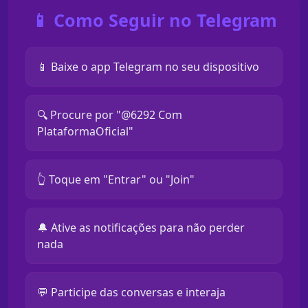
📱 Como Seguir no Telegram
📱 Baixe o app Telegram no seu dispositivo
🔍 Procure por "@6292 Com
PlataformaOficial"
👆 Toque em "Entrar" ou "Join"
🔔 Ative as notificações para não perder
nada
💬 Participe das conversas e interaja