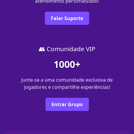
atendimento personalizado!
Falar Suporte
👥 Comunidade VIP
1000+
Junte-se a uma comunidade exclusiva de
jogadores e compartilhe experiências!
Entrar Grupo