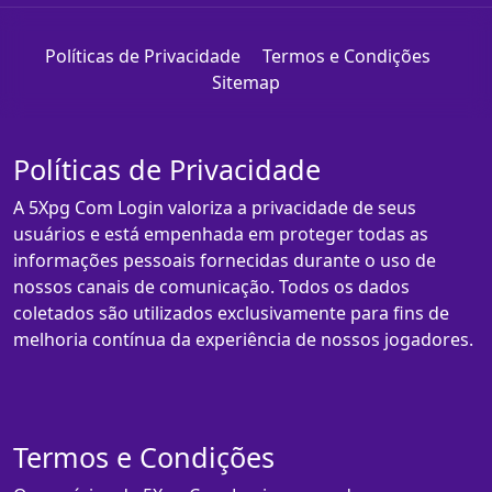
Políticas de Privacidade
Termos e Condições
Sitemap
Políticas de Privacidade
A 5Xpg Com Login valoriza a privacidade de seus
usuários e está empenhada em proteger todas as
informações pessoais fornecidas durante o uso de
nossos canais de comunicação. Todos os dados
coletados são utilizados exclusivamente para fins de
melhoria contínua da experiência de nossos jogadores.
Termos e Condições