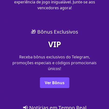
experiência de jogo inigualável. Junte-se aos
vencedores agora!
🎁 Bônus Exclusivos
VIP
Receba bônus exclusivos do Telegram,
promoções especiais e códigos promocionais
únicos!
Ver Bônus
📢 Notícias em Tempo Real