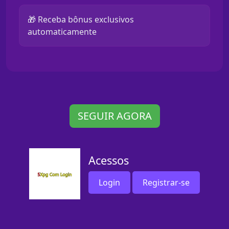
🎁 Receba bônus exclusivos
automaticamente
SEGUIR AGORA
Acessos
Login
Registrar-se