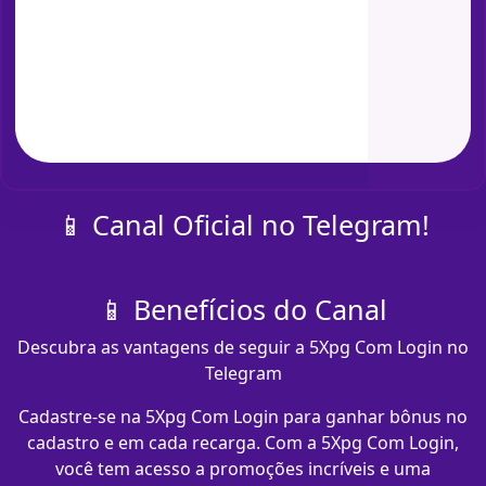
📱 Canal Oficial no Telegram!
📱 Benefícios do Canal
Descubra as vantagens de seguir a 5Xpg Com Login no
Telegram
Cadastre-se na 5Xpg Com Login para ganhar bônus no
cadastro e em cada recarga. Com a 5Xpg Com Login,
você tem acesso a promoções incríveis e uma