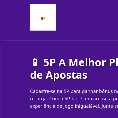
📱 5P A Melhor 
de Apostas
Cadastre-se na 5P para ganhar bônus n
recarga. Com a 5P, você tem acesso a p
experiência de jogo inigualável. Junte-