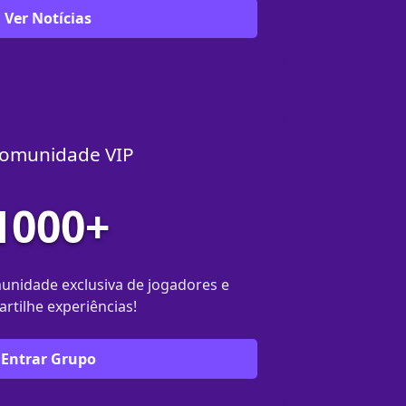
Ver Notícias
Comunidade VIP
1000+
unidade exclusiva de jogadores e
rtilhe experiências!
Entrar Grupo