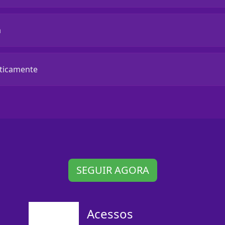
a
aticamente
SEGUIR AGORA
Acessos