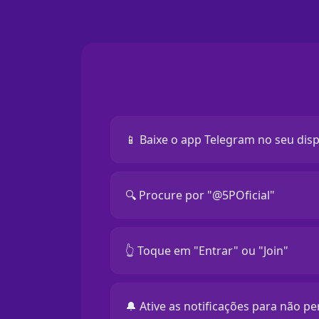
📱 Baixe o app Telegram no seu disp
🔍 Procure por "@5POficial"
👆 Toque em "Entrar" ou "Join"
🔔 Ative as notificações para não p