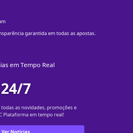
ram
nsparência garantida em todas as apostas.
cias em Tempo Real
24/7
e todas as novidades, promoções e
C Plataforma em tempo real!
Ver Notícias