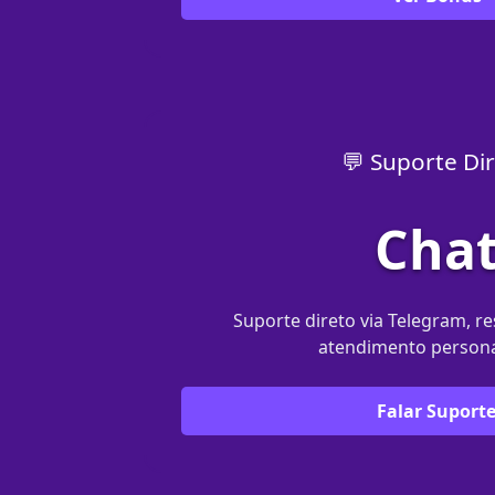
💬 Suporte Di
Cha
Suporte direto via Telegram, r
atendimento persona
Falar Suport