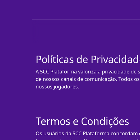
Políticas de Privacida
A 5CC Plataforma valoriza a privacidade de
de nossos canais de comunicação. Todos os 
nossos jogadores.
Termos e Condições
Os usuários da 5CC Plataforma concordam em