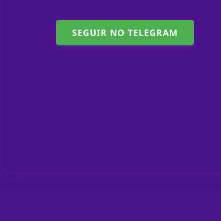
SEGUIR NO TELEGRAM