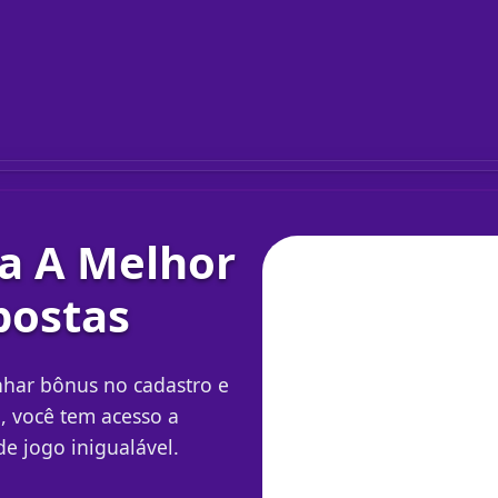
ma A Melhor
postas
nhar bônus no cadastro e
, você tem acesso a
e jogo inigualável.