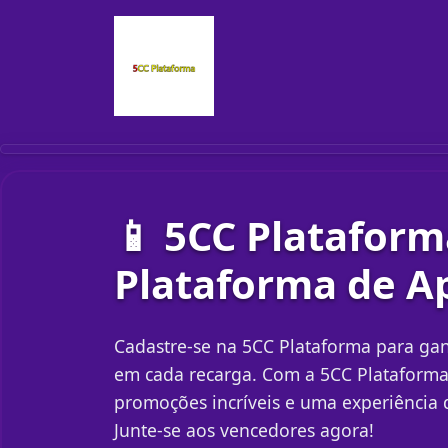
📱 5CC Platafor
Plataforma de A
Cadastre-se na 5CC Plataforma para ga
em cada recarga. Com a 5CC Plataforma
promoções incríveis e uma experiência d
Junte-se aos vencedores agora!