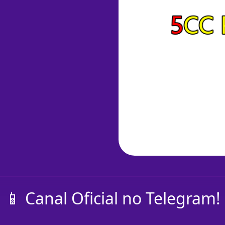
📱 Canal Oficial no Telegram!