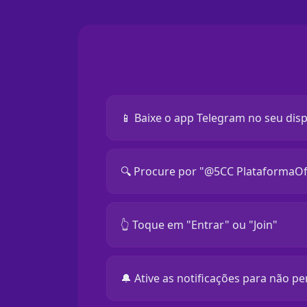
📱 Baixe o app Telegram no seu disp
🔍 Procure por "@5CC PlataformaOfi
👆 Toque em "Entrar" ou "Join"
🔔 Ative as notificações para não p