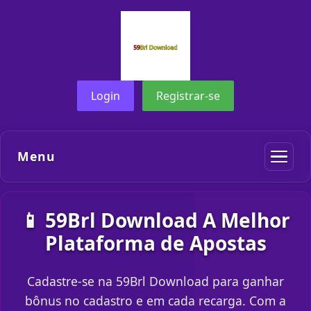
Login
Registrar-se
Menu
📱 59Brl Download A Melhor
Plataforma de Apostas
Cadastre-se na 59Brl Download para ganhar
bônus no cadastro e em cada recarga. Com a