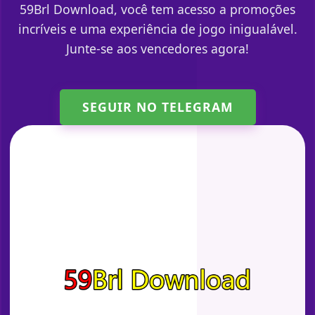
59Brl Download, você tem acesso a promoções
incríveis e uma experiência de jogo inigualável.
Junte-se aos vencedores agora!
SEGUIR NO TELEGRAM