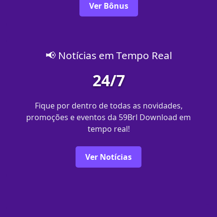
Ver Bônus
📢 Notícias em Tempo Real
24/7
Fique por dentro de todas as novidades,
promoções e eventos da 59Brl Download em
tempo real!
Ver Notícias