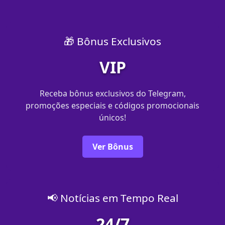
🎁 Bônus Exclusivos
VIP
Receba bônus exclusivos do Telegram,
promoções especiais e códigos promocionais
únicos!
Ver Bônus
📢 Notícias em Tempo Real
24/7