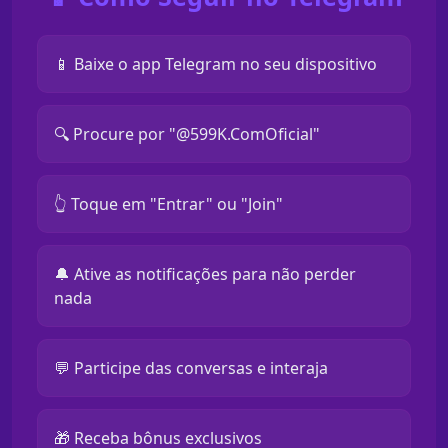
📱 Baixe o app Telegram no seu dispositivo
🔍 Procure por "@599K.ComOficial"
👆 Toque em "Entrar" ou "Join"
🔔 Ative as notificações para não perder
nada
💬 Participe das conversas e interaja
🎁 Receba bônus exclusivos