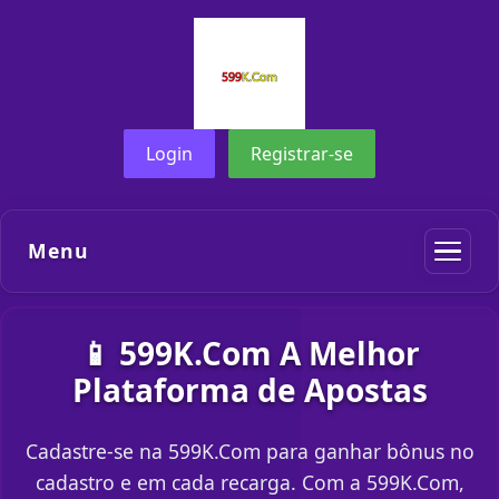
Login
Registrar-se
Menu
📱 599K.Com A Melhor
Plataforma de Apostas
Cadastre-se na 599K.Com para ganhar bônus no
cadastro e em cada recarga. Com a 599K.Com,