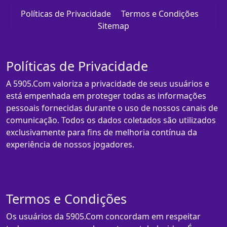
Políticas de Privacidade
Termos e Condições
Sitemap
Políticas de Privacidade
A 5905.Com valoriza a privacidade de seus usuários e
está empenhada em proteger todas as informações
pessoais fornecidas durante o uso de nossos canais de
comunicação. Todos os dados coletados são utilizados
exclusivamente para fins de melhoria contínua da
experiência de nossos jogadores.
Termos e Condições
Os usuários da 5905.Com concordam em respeitar