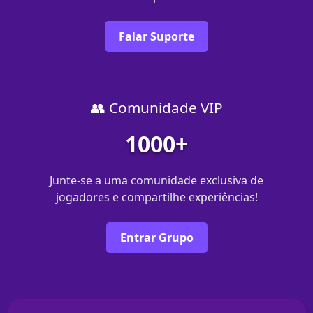
Falar Suporte
👥 Comunidade VIP
1000+
Junte-se a uma comunidade exclusiva de
jogadores e compartilhe experiências!
Entrar Grupo