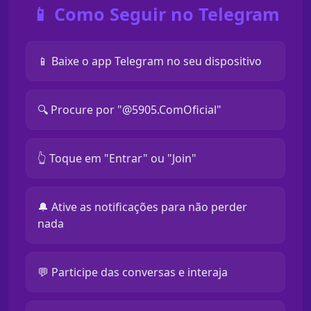
📱 Como Seguir no Telegram
📱 Baixe o app Telegram no seu dispositivo
🔍 Procure por "@5905.ComOficial"
👆 Toque em "Entrar" ou "Join"
🔔 Ative as notificações para não perder
nada
💬 Participe das conversas e interaja