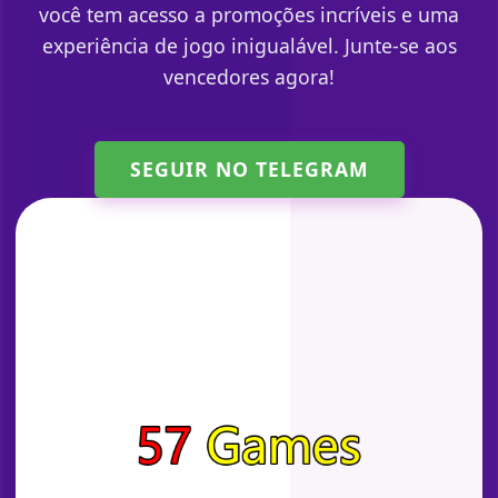
você tem acesso a promoções incríveis e uma
experiência de jogo inigualável. Junte-se aos
vencedores agora!
SEGUIR NO TELEGRAM