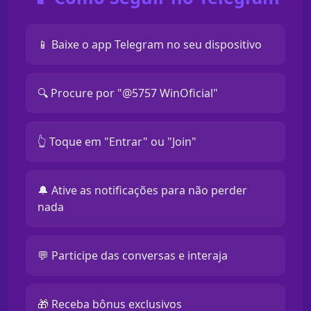
📱 Baixe o app Telegram no seu dispositivo
🔍 Procure por "@5757 WinOficial"
👆 Toque em "Entrar" ou "Join"
🔔 Ative as notificações para não perder
nada
💬 Participe das conversas e interaja
🎁 Receba bônus exclusivos