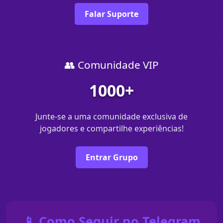
Falar Suporte
👥 Comunidade VIP
1000+
Junte-se a uma comunidade exclusiva de
jogadores e compartilhe experiências!
Entrar Grupo
📱 Como Seguir no Telegram