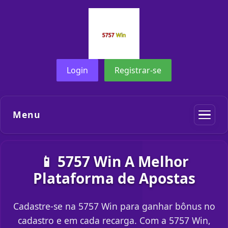
Login
Registrar-se
Menu
📱 5757 Win A Melhor
Plataforma de Apostas
Cadastre-se na 5757 Win para ganhar bônus no
cadastro e em cada recarga. Com a 5757 Win,