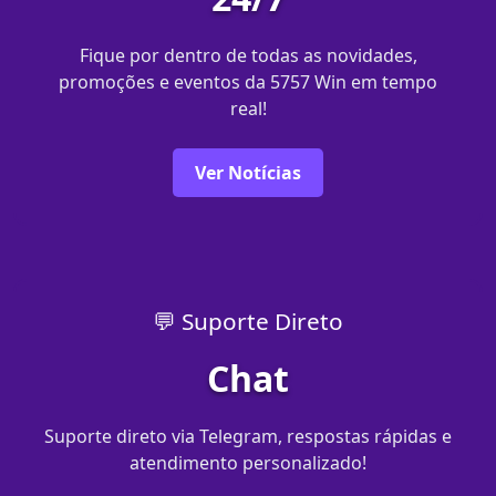
Fique por dentro de todas as novidades,
promoções e eventos da 5757 Win em tempo
real!
Ver Notícias
💬 Suporte Direto
Chat
Suporte direto via Telegram, respostas rápidas e
atendimento personalizado!