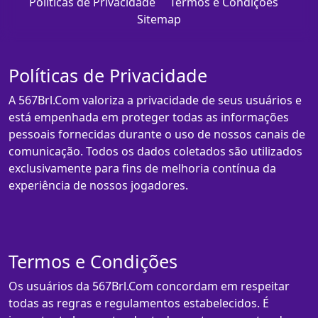
Políticas de Privacidade
Termos e Condições
Sitemap
Políticas de Privacidade
A 567Brl.Com valoriza a privacidade de seus usuários e
está empenhada em proteger todas as informações
pessoais fornecidas durante o uso de nossos canais de
comunicação. Todos os dados coletados são utilizados
exclusivamente para fins de melhoria contínua da
experiência de nossos jogadores.
Termos e Condições
Os usuários da 567Brl.Com concordam em respeitar
todas as regras e regulamentos estabelecidos. É