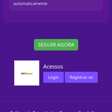
automaticamente
SEGUIR AGORA
Acessos
Login
Registrar-se