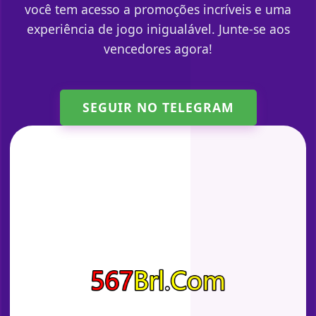
você tem acesso a promoções incríveis e uma
experiência de jogo inigualável. Junte-se aos
vencedores agora!
SEGUIR NO TELEGRAM