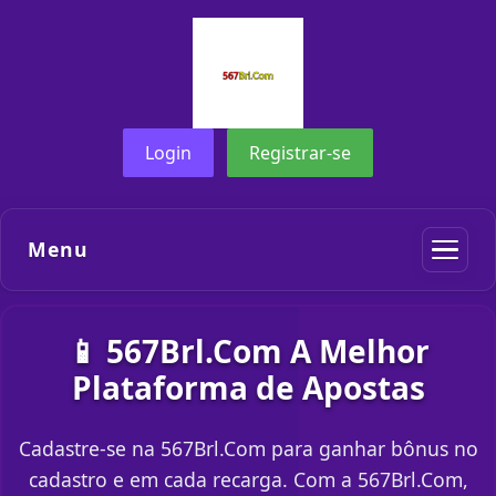
Login
Registrar-se
Menu
📱 567Brl.Com A Melhor
Plataforma de Apostas
Cadastre-se na 567Brl.Com para ganhar bônus no
cadastro e em cada recarga. Com a 567Brl.Com,