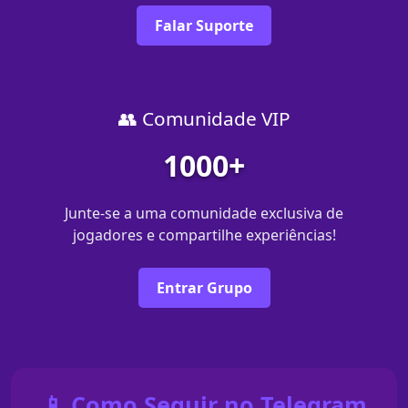
Falar Suporte
👥 Comunidade VIP
1000+
Junte-se a uma comunidade exclusiva de
jogadores e compartilhe experiências!
Entrar Grupo
📱 Como Seguir no Telegram