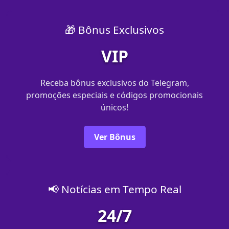
🎁 Bônus Exclusivos
VIP
Receba bônus exclusivos do Telegram,
promoções especiais e códigos promocionais
únicos!
Ver Bônus
📢 Notícias em Tempo Real
24/7