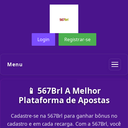
Login
Registrar-se
Menu
📱 567Brl A Melhor
Plataforma de Apostas
Cadastre-se na 567Brl para ganhar bônus no
cadastro e em cada recarga. Com a 567Brl, você