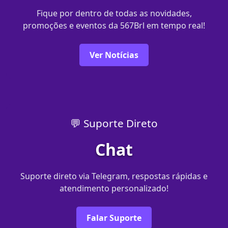
Fique por dentro de todas as novidades,
promoções e eventos da 567Brl em tempo real!
Ver Notícias
💬 Suporte Direto
Chat
Suporte direto via Telegram, respostas rápidas e
atendimento personalizado!
Falar Suporte