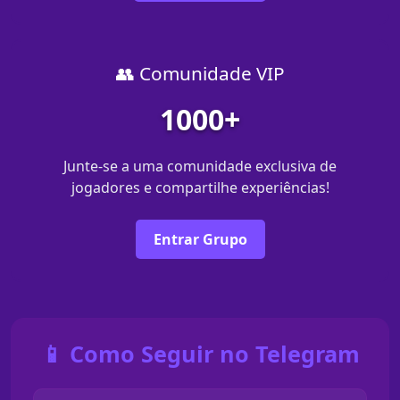
👥 Comunidade VIP
1000+
Junte-se a uma comunidade exclusiva de
jogadores e compartilhe experiências!
Entrar Grupo
📱 Como Seguir no Telegram