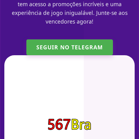
tem acesso a promoções incríveis e uma
experiência de jogo inigualável. Junte-se aos
vencedores agora!
SEGUIR NO TELEGRAM