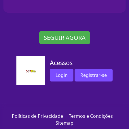
SEGUIR AGORA
Acessos
Login
Registrar-se
Políticas de Privacidade
Termos e Condições
Sitemap