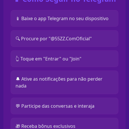
📱 Baixe o app Telegram no seu dispositivo
🔍 Procure por "@55ZZ.ComOficial"
👆 Toque em "Entrar" ou "Join"
🔔 Ative as notificações para não perder
nada
💬 Participe das conversas e interaja
🎁 Receba bônus exclusivos