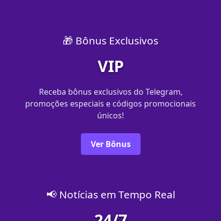
🎁 Bônus Exclusivos
VIP
Receba bônus exclusivos do Telegram,
promoções especiais e códigos promocionais
únicos!
Ver Bônus
📢 Notícias em Tempo Real
24/7