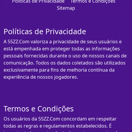
Políticas de Privacidade
Termos e Condições
Sitemap
Políticas de Privacidade
A 55ZZ.Com valoriza a privacidade de seus usuários e
está empenhada em proteger todas as informações
pessoais fornecidas durante o uso de nossos canais de
comunicação. Todos os dados coletados são utilizados
exclusivamente para fins de melhoria contínua da
experiência de nossos jogadores.
Termos e Condições
Os usuários da 55ZZ.Com concordam em respeitar
todas as regras e regulamentos estabelecidos. É