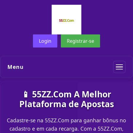
Login
Registrar-se
Menu
📱 55ZZ.Com A Melhor
Plataforma de Apostas
Cadastre-se na 55ZZ.Com para ganhar bônus no
cadastro e em cada recarga. Com a 55ZZ.Com,