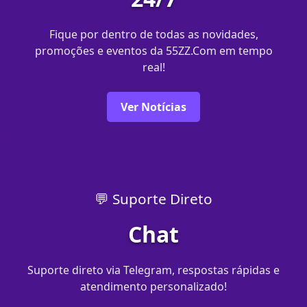
Fique por dentro de todas as novidades,
promoções e eventos da 55ZZ.Com em tempo
real!
Ver Notícias
💬 Suporte Direto
Chat
Suporte direto via Telegram, respostas rápidas e
atendimento personalizado!