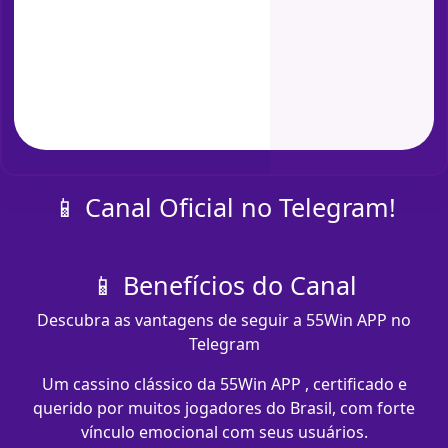
📱 Canal Oficial no Telegram!
📱 Benefícios do Canal
Descubra as vantagens de seguir a 55Win APP no
Telegram
Um cassino clássico da 55Win APP , certificado e
querido por muitos jogadores do Brasil, com forte
vínculo emocional com seus usuários.