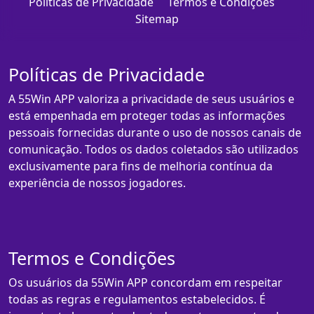
Políticas de Privacidade
Termos e Condições
Sitemap
Políticas de Privacidade
A 55Win APP valoriza a privacidade de seus usuários e
está empenhada em proteger todas as informações
pessoais fornecidas durante o uso de nossos canais de
comunicação. Todos os dados coletados são utilizados
exclusivamente para fins de melhoria contínua da
experiência de nossos jogadores.
Termos e Condições
Os usuários da 55Win APP concordam em respeitar
todas as regras e regulamentos estabelecidos. É