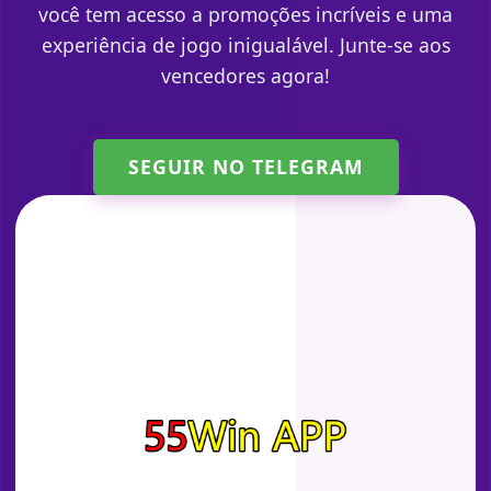
você tem acesso a promoções incríveis e uma
experiência de jogo inigualável. Junte-se aos
vencedores agora!
SEGUIR NO TELEGRAM