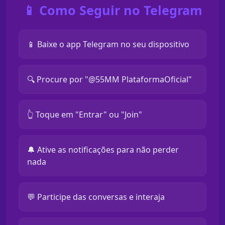
📱 Como Seguir no Telegram
📱 Baixe o app Telegram no seu dispositivo
🔍 Procure por "@55MM PlataformaOficial"
👆 Toque em "Entrar" ou "Join"
🔔 Ative as notificações para não perder
nada
💬 Participe das conversas e interaja