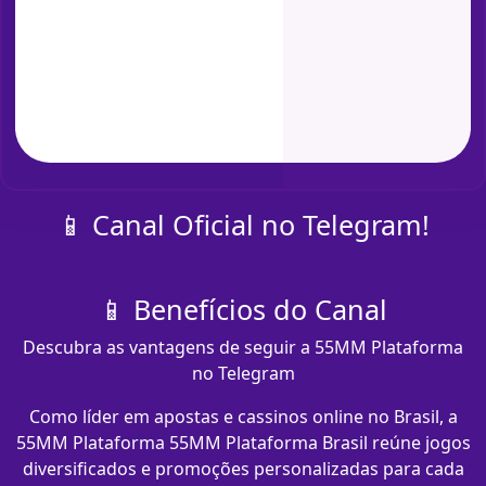
📱 Canal Oficial no Telegram!
📱 Benefícios do Canal
Descubra as vantagens de seguir a 55MM Plataforma
no Telegram
Como líder em apostas e cassinos online no Brasil, a
55MM Plataforma 55MM Plataforma Brasil reúne jogos
diversificados e promoções personalizadas para cada