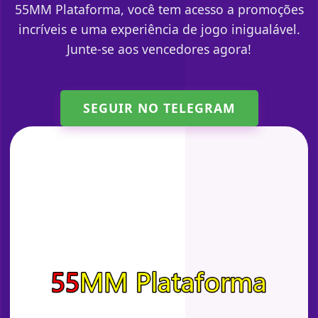
55MM Plataforma, você tem acesso a promoções
incríveis e uma experiência de jogo inigualável.
Junte-se aos vencedores agora!
SEGUIR NO TELEGRAM