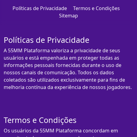
Políticas de Privacidade
Termos e Condições
Sitemap
Políticas de Privacidade
A 55MM Plataforma valoriza a privacidade de seus
usuários e está empenhada em proteger todas as
informações pessoais fornecidas durante o uso de
nossos canais de comunicação. Todos os dados
coletados são utilizados exclusivamente para fins de
melhoria contínua da experiência de nossos jogadores.
Termos e Condições
Os usuários da 55MM Plataforma concordam em