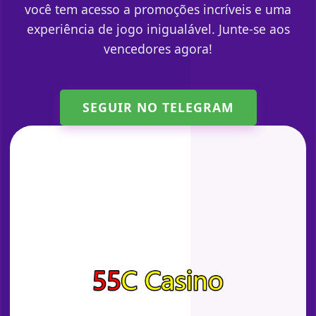
você tem acesso a promoções incríveis e uma
experiência de jogo inigualável. Junte-se aos
vencedores agora!
SEGUIR NO TELEGRAM