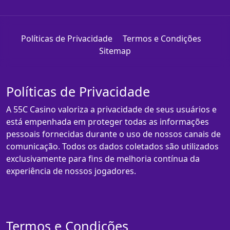
Políticas de Privacidade
Termos e Condições
Sitemap
Políticas de Privacidade
A 55C Casino valoriza a privacidade de seus usuários e
está empenhada em proteger todas as informações
pessoais fornecidas durante o uso de nossos canais de
comunicação. Todos os dados coletados são utilizados
exclusivamente para fins de melhoria contínua da
experiência de nossos jogadores.
Termos e Condições