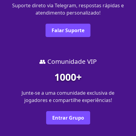
Suporte direto via Telegram, respostas rápidas e
atendimento personalizado!
Falar Suporte
👥 Comunidade VIP
1000+
Junte-se a uma comunidade exclusiva de
jogadores e compartilhe experiências!
Entrar Grupo