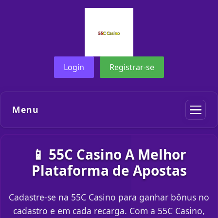
Login
Registrar-se
Menu
📱 55C Casino A Melhor
Plataforma de Apostas
Cadastre-se na 55C Casino para ganhar bônus no
cadastro e em cada recarga. Com a 55C Casino,