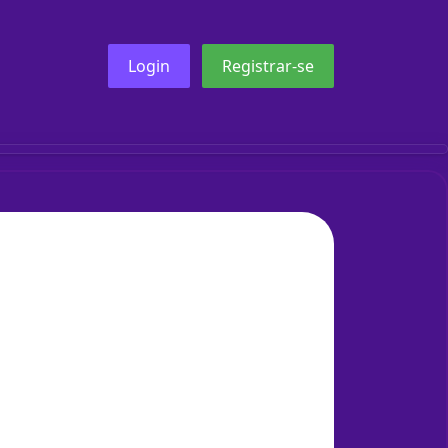
Login
Registrar-se