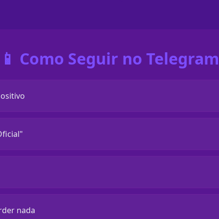
📱 Como Seguir no Telegram
ositivo
icial"
erder nada