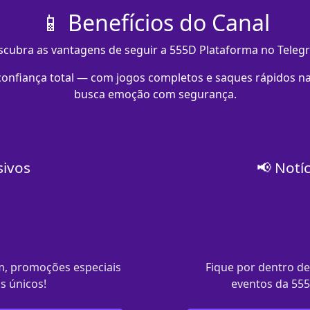
📱 Benefícios do Canal
scubra as vantagens de seguir a 555D Plataforma no Teleg
onfiança total — com jogos completos e saques rápidos na 
busca emoção com segurança.
sivos
📢 Notí
m, promoções especiais
Fique por dentro d
s únicos!
eventos da 55