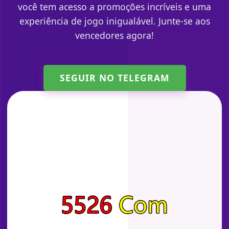
você tem acesso a promoções incríveis e uma
experiência de jogo inigualável. Junte-se aos
vencedores agora!
SEGUIR NO TELEGRAM