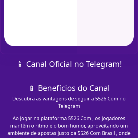
📱 Canal Oficial no Telegram!
📱 Benefícios do Canal
Descubra as vantagens de seguir a 5526 Com no
Telegram
Ao jogar na plataforma 5526 Com , os jogadores
mantêm o ritmo e o bom humor, aproveitando um
ambiente de apostas justo da 5526 Com Brasil , onde