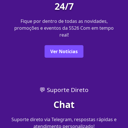
24/7
Fique por dentro de todas as novidades,
promoções e eventos da 5526 Com em tempo
real!
Ver Notícias
💬 Suporte Direto
Chat
Suporte direto via Telegram, respostas rápidas e
atendimento personalizado!