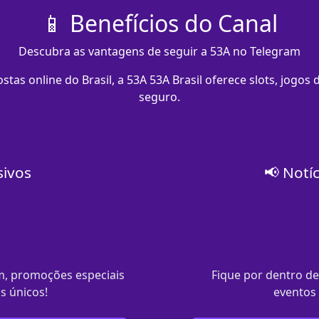
📱 Benefícios do Canal
Descubra as vantagens de seguir a 53A no Telegram
tas online do Brasil, a 53A 53A Brasil oferece slots, jogo
seguro.
sivos
📢 Notí
m, promoções especiais
Fique por dentro d
s únicos!
eventos