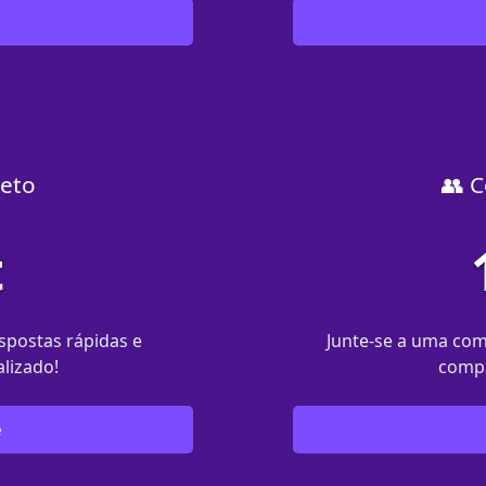
reto
👥 
t
espostas rápidas e
Junte-se a uma com
lizado!
compa
e