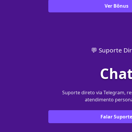
Ver Bônus
💬 Suporte Di
Cha
Suporte direto via Telegram, r
atendimento persona
Falar Suport