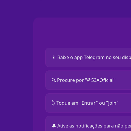
📱 Baixe o app Telegram no seu disp
🔍 Procure por "@53AOficial"
👆 Toque em "Entrar" ou "Join"
🔔 Ative as notificações para não p