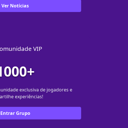
Ver Notícias
Comunidade VIP
1000+
unidade exclusiva de jogadores e
rtilhe experiências!
Entrar Grupo