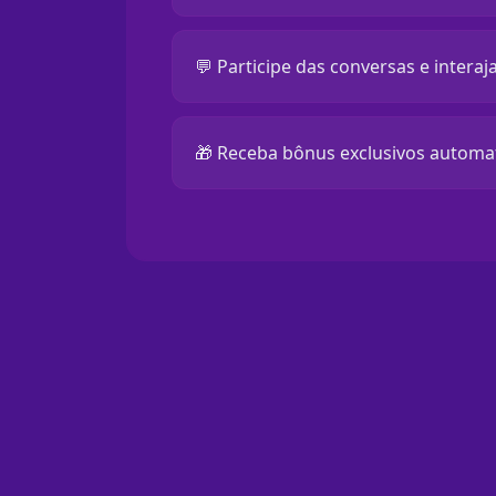
💬 Participe das conversas e interaj
🎁 Receba bônus exclusivos autom