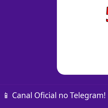
📱 Canal Oficial no Telegram!