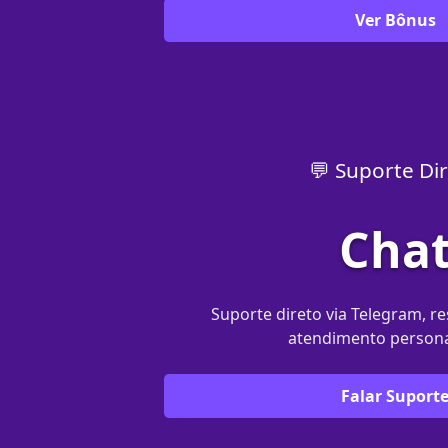
Ver Bônus
💬 Suporte Di
Cha
Suporte direto via Telegram, r
atendimento persona
Falar Suport