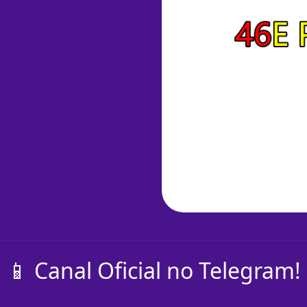
📱 Canal Oficial no Telegram!