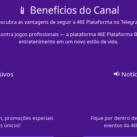
📱 Benefícios do Canal
scubra as vantagens de seguir a 46E Plataforma no Teleg
contra jogos profissionais — a plataforma 46E Plataforma 
entretenimento em um novo estilo de vida.
sivos
📢 Notí
m, promoções especiais
Fique por dentro d
s únicos!
eventos da 46