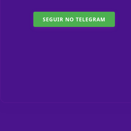
SEGUIR NO TELEGRAM