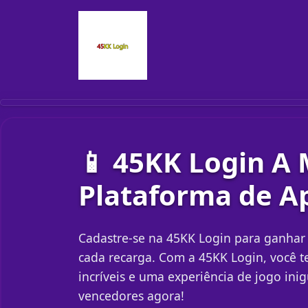
📱 45KK Login A
Plataforma de A
Cadastre-se na 45KK Login para ganhar
cada recarga. Com a 45KK Login, você 
incríveis e uma experiência de jogo inig
vencedores agora!