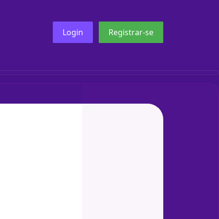
Login
Registrar-se