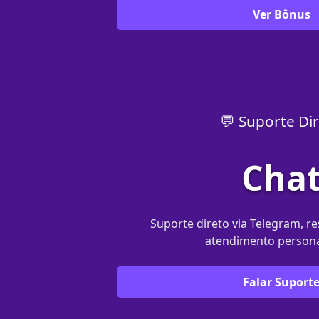
Ver Bônus
💬 Suporte Di
Cha
Suporte direto via Telegram, r
atendimento persona
Falar Suport