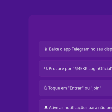
📱 Baixe o app Telegram no seu disp
🔍 Procure por "@45KK LoginOficial
👆 Toque em "Entrar" ou "Join"
🔔 Ative as notificações para não p