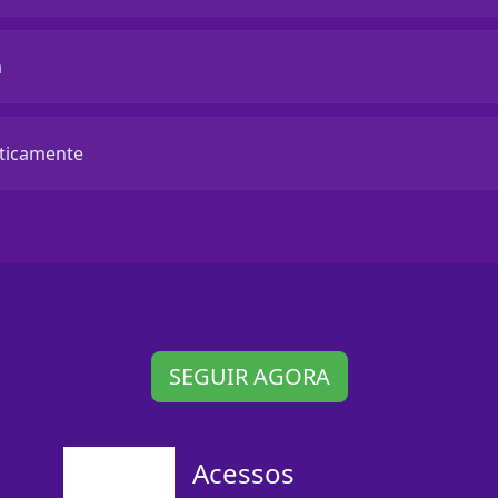
a
aticamente
SEGUIR AGORA
Acessos