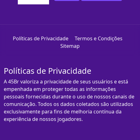
Políticas de Privacidade
Termos e Condições
Sitemap
Políticas de Privacidade
A 45Br valoriza a privacidade de seus usuários e está
empenhada em proteger todas as informações
pessoais fornecidas durante o uso de nossos canais de
comunicação. Todos os dados coletados são utilizados
exclusivamente para fins de melhoria contínua da
experiência de nossos jogadores.