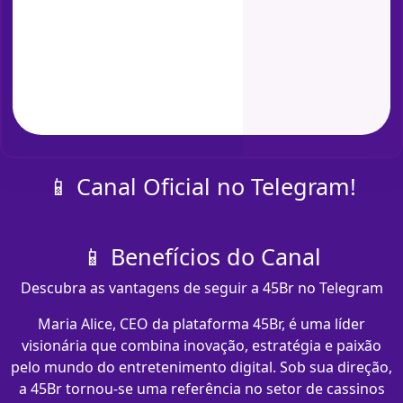
📱 Canal Oficial no Telegram!
📱 Benefícios do Canal
Descubra as vantagens de seguir a 45Br no Telegram
Maria Alice, CEO da plataforma 45Br, é uma líder
visionária que combina inovação, estratégia e paixão
pelo mundo do entretenimento digital. Sob sua direção,
a 45Br tornou-se uma referência no setor de cassinos