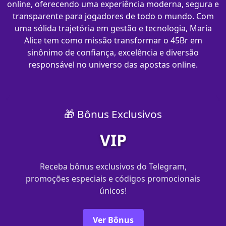
online, oferecendo uma experiência moderna, segura e
transparente para jogadores de todo o mundo. Com
uma sólida trajetória em gestão e tecnologia, Maria
Alice tem como missão transformar o 45Br em
sinônimo de confiança, excelência e diversão
responsável no universo das apostas online.
🎁 Bônus Exclusivos
VIP
Receba bônus exclusivos do Telegram,
promoções especiais e códigos promocionais
únicos!
Ver Bônus