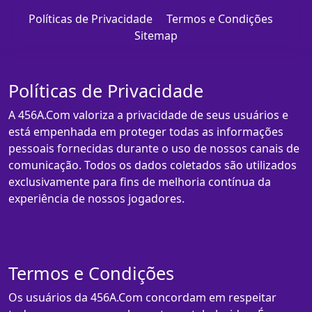
Políticas de Privacidade
Termos e Condições
Sitemap
Políticas de Privacidade
A 456A.Com valoriza a privacidade de seus usuários e
está empenhada em proteger todas as informações
pessoais fornecidas durante o uso de nossos canais de
comunicação. Todos os dados coletados são utilizados
exclusivamente para fins de melhoria contínua da
experiência de nossos jogadores.
Termos e Condições
Os usuários da 456A.Com concordam em respeitar