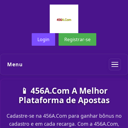
Login
Registrar-se
Menu
📱 456A.Com A Melhor
Plataforma de Apostas
Cadastre-se na 456A.Com para ganhar bônus no
cadastro e em cada recarga. Com a 456A.Com,