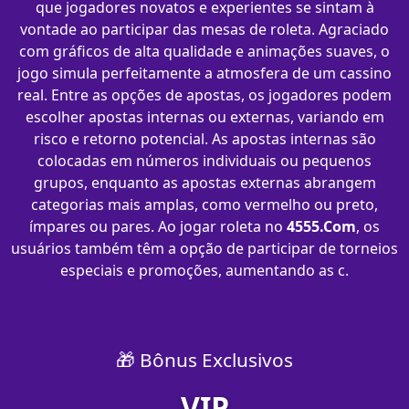
que jogadores novatos e experientes se sintam à
vontade ao participar das mesas de roleta. Agraciado
com gráficos de alta qualidade e animações suaves, o
jogo simula perfeitamente a atmosfera de um cassino
real. Entre as opções de apostas, os jogadores podem
escolher apostas internas ou externas, variando em
risco e retorno potencial. As apostas internas são
colocadas em números individuais ou pequenos
grupos, enquanto as apostas externas abrangem
categorias mais amplas, como vermelho ou preto,
ímpares ou pares. Ao jogar roleta no
4555.Com
, os
usuários também têm a opção de participar de torneios
especiais e promoções, aumentando as c.
🎁 Bônus Exclusivos
VIP