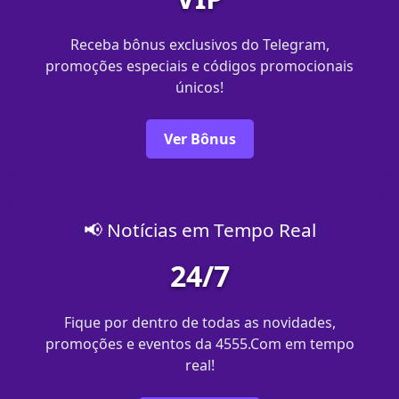
Receba bônus exclusivos do Telegram,
promoções especiais e códigos promocionais
únicos!
Ver Bônus
📢 Notícias em Tempo Real
24/7
Fique por dentro de todas as novidades,
promoções e eventos da 4555.Com em tempo
real!