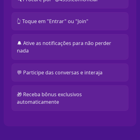
👆 Toque em "Entrar" ou "Join"
🔔 Ative as notificações para não perder
nada
💬 Participe das conversas e interaja
🎁 Receba bônus exclusivos
automaticamente