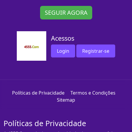
SEGUIR AGORA
Acessos
Login
Registrar-se
Políticas de Privacidade
Termos e Condições
Sitemap
Políticas de Privacidade