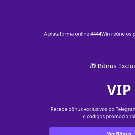
A plataforma online 4444Win reúne os pr
🎁 Bônus Exclu
VIP
Receba bônus exclusivos do Telegra
e códigos promocionai
Ver Bônus