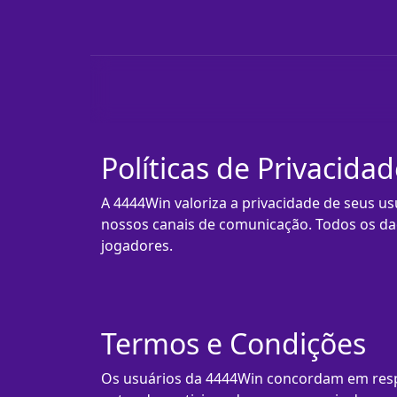
Políticas de Privacida
A 4444Win valoriza a privacidade de seus u
nossos canais de comunicação. Todos os dad
jogadores.
Termos e Condições
Os usuários da 4444Win concordam em respe