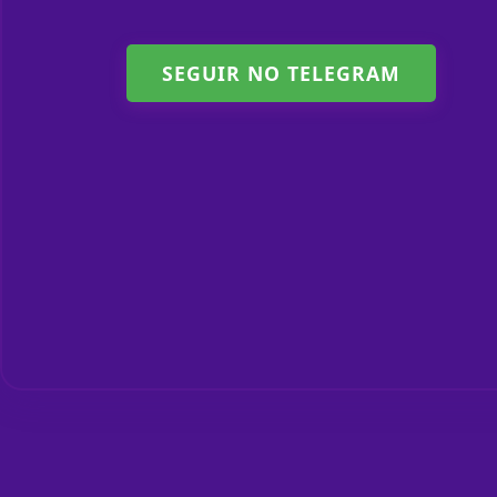
SEGUIR NO TELEGRAM