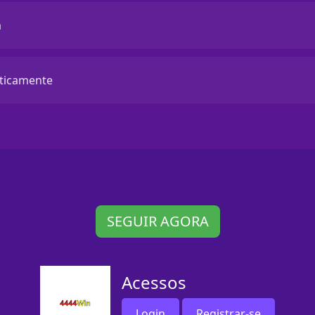
a
aticamente
SEGUIR AGORA
Acessos
Login
Registrar-se