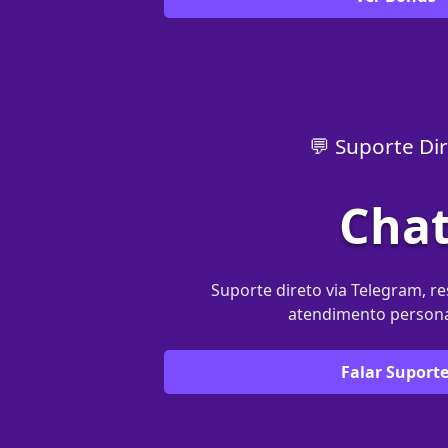
💬 Suporte Di
Cha
Suporte direto via Telegram, r
atendimento persona
Falar Suport