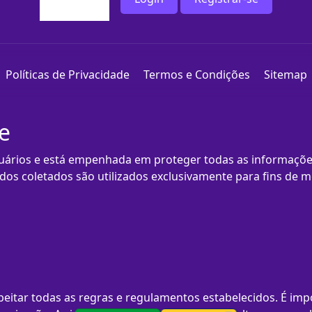
Políticas de Privacidade
Termos e Condições
Sitemap
de
suários e está empenhada em proteger todas as informaçõe
os coletados são utilizados exclusivamente para fins de m
itar todas as regras e regulamentos estabelecidos. É impo