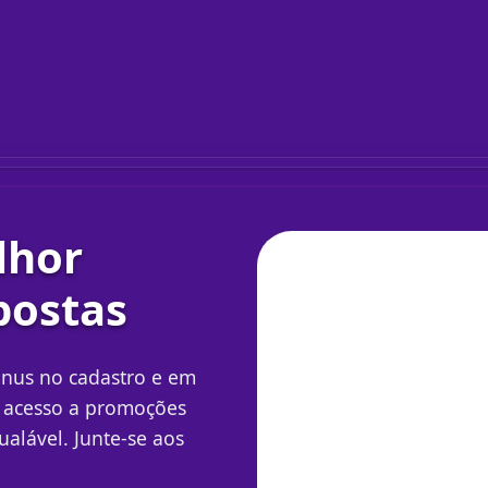
lhor
postas
nus no cadastro e em
 acesso a promoções
ualável. Junte-se aos