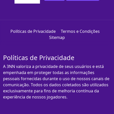
Políticas de Privacidade
Termos e Condições
Sitemap
Políticas de Privacidade
A 3NN valoriza a privacidade de seus usuários e está
empenhada em proteger todas as informações
pessoais fornecidas durante o uso de nossos canais de
comunicação. Todos os dados coletados são utilizados
exclusivamente para fins de melhoria contínua da
experiência de nossos jogadores.