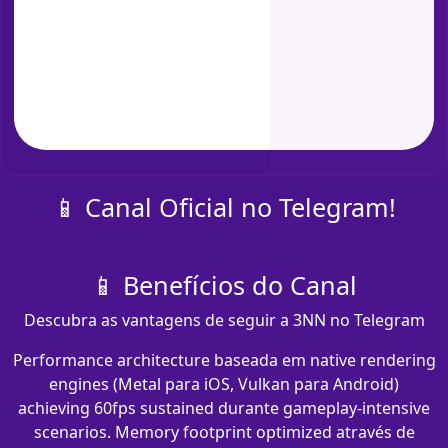
📱 Canal Oficial no Telegram!
📱 Benefícios do Canal
Descubra as vantagens de seguir a 3NN no Telegram
Performance architecture baseada em native rendering
engines (Metal para iOS, Vulkan para Android)
achieving 60fps sustained durante gameplay-intensive
scenarios. Memory footprint optimized através de