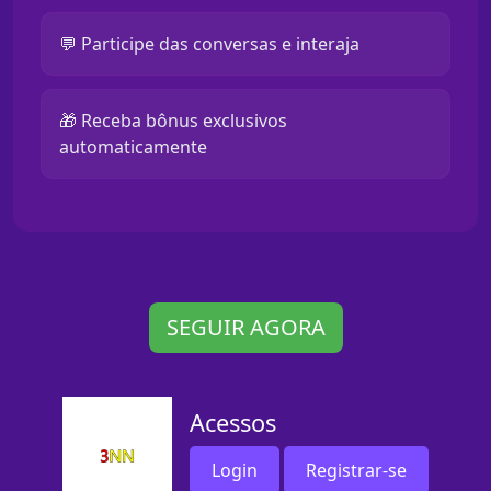
💬 Participe das conversas e interaja
🎁 Receba bônus exclusivos
automaticamente
SEGUIR AGORA
Acessos
Login
Registrar-se