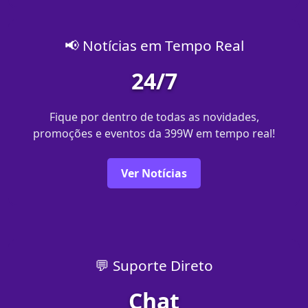
📢 Notícias em Tempo Real
24/7
Fique por dentro de todas as novidades,
promoções e eventos da 399W em tempo real!
Ver Notícias
💬 Suporte Direto
Chat