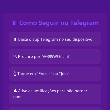
📱 Como Seguir no Telegram
📱 Baixe o app Telegram no seu dispositivo
🔍 Procure por "@399WOficial"
👆 Toque em "Entrar" ou "Join"
🔔 Ative as notificações para não perder
nada