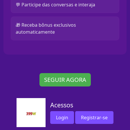
💬 Participe das conversas e interaja
🎁 Receba bônus exclusivos
automaticamente
SEGUIR AGORA
Acessos
Login
Registrar-se