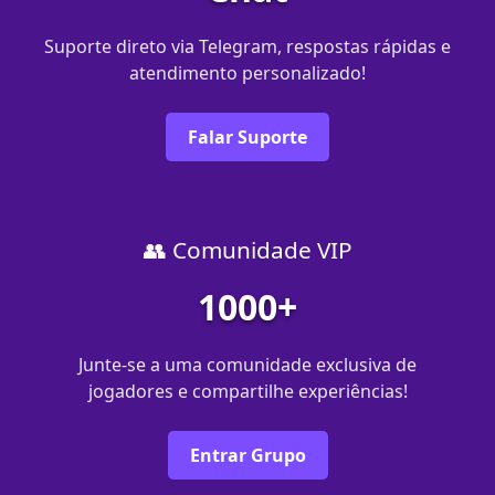
Suporte direto via Telegram, respostas rápidas e
atendimento personalizado!
Falar Suporte
👥 Comunidade VIP
1000+
Junte-se a uma comunidade exclusiva de
jogadores e compartilhe experiências!
Entrar Grupo