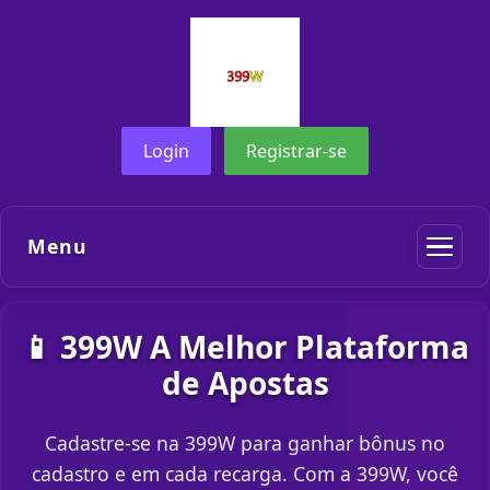
Login
Registrar-se
Menu
📱 399W A Melhor Plataforma
de Apostas
Cadastre-se na 399W para ganhar bônus no
cadastro e em cada recarga. Com a 399W, você