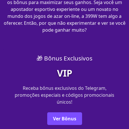
os bônus para maximizar seus ganhos. Seja você um
apostador esportivo experiente ou um novato no
mundo dos jogos de azar on-line, a 399W tem algo a
oferecer. Então, por que não experimentar e ver se você
pode ganhar muito?
🎁 Bônus Exclusivos
VIP
Receba bônus exclusivos do Telegram,
promoções especiais e códigos promocionais
únicos!
Ver Bônus