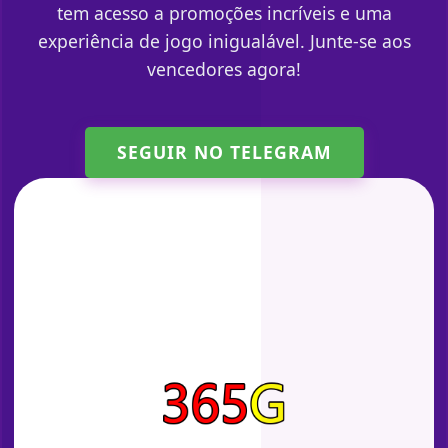
tem acesso a promoções incríveis e uma
experiência de jogo inigualável. Junte-se aos
vencedores agora!
SEGUIR NO TELEGRAM