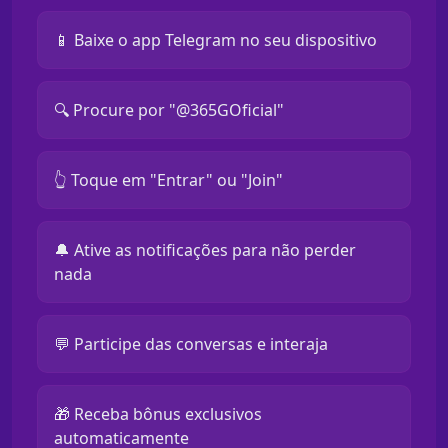
📱 Baixe o app Telegram no seu dispositivo
🔍 Procure por "@365GOficial"
👆 Toque em "Entrar" ou "Join"
🔔 Ative as notificações para não perder
nada
💬 Participe das conversas e interaja
🎁 Receba bônus exclusivos
automaticamente