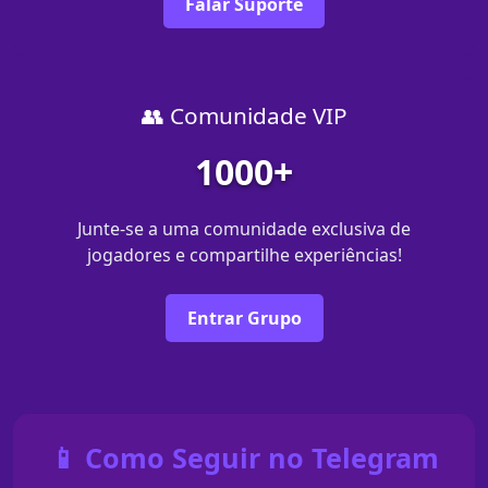
Falar Suporte
👥 Comunidade VIP
1000+
Junte-se a uma comunidade exclusiva de
jogadores e compartilhe experiências!
Entrar Grupo
📱 Como Seguir no Telegram