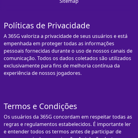
Sitemap
Políticas de Privacidade
A 365G valoriza a privacidade de seus usuários e está
empenhada em proteger todas as informações
pessoais fornecidas durante o uso de nossos canais de
comunicação. Todos os dados coletados são utilizados
exclusivamente para fins de melhoria contínua da
experiência de nossos jogadores.
Termos e Condições
Os usuários da 365G concordam em respeitar todas as
regras e regulamentos estabelecidos. É importante ler
e entender todos os termos antes de participar de