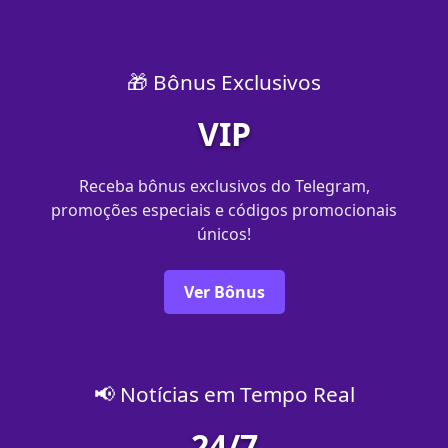
🎁 Bônus Exclusivos
VIP
Receba bônus exclusivos do Telegram,
promoções especiais e códigos promocionais
únicos!
Ver Bônus
📢 Notícias em Tempo Real
24/7