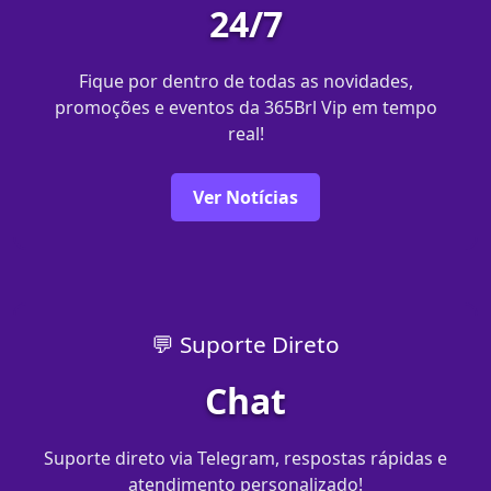
24/7
Fique por dentro de todas as novidades,
promoções e eventos da 365Brl Vip em tempo
real!
Ver Notícias
💬 Suporte Direto
Chat
Suporte direto via Telegram, respostas rápidas e
atendimento personalizado!