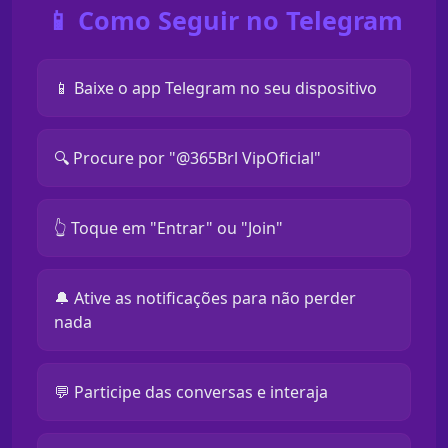
📱 Como Seguir no Telegram
📱 Baixe o app Telegram no seu dispositivo
🔍 Procure por "@365Brl VipOficial"
👆 Toque em "Entrar" ou "Join"
🔔 Ative as notificações para não perder
nada
💬 Participe das conversas e interaja