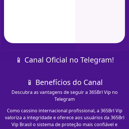
📱 Canal Oficial no Telegram!
📱 Benefícios do Canal
Descubra as vantagens de seguir a 365Brl Vip no
Telegram
Como cassino internacional profissional, a 365Brl Vip
valoriza a integridade e oferece aos usuários da 365Brl
Vip Brasil o sistema de proteção mais confiável e