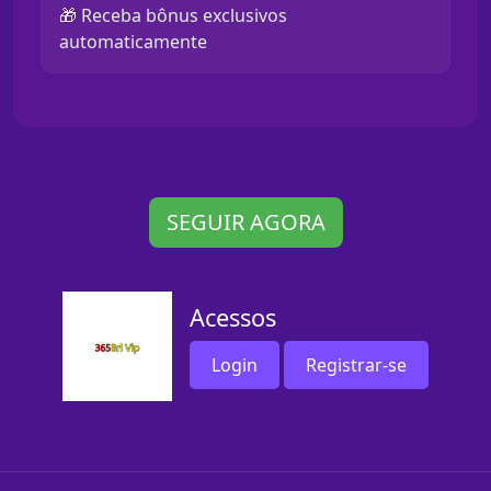
🎁 Receba bônus exclusivos
automaticamente
SEGUIR AGORA
Acessos
Login
Registrar-se