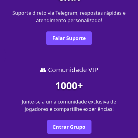
Suporte direto via Telegram, respostas rápidas e
atendimento personalizado!
Falar Suporte
👥 Comunidade VIP
1000+
Junte-se a uma comunidade exclusiva de
jogadores e compartilhe experiências!
Entrar Grupo