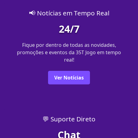
📢 Notícias em Tempo Real
24/7
Fique por dentro de todas as novidades,
promoções e eventos da 35T Jogo em tempo
real!
Ver Notícias
💬 Suporte Direto
Chat