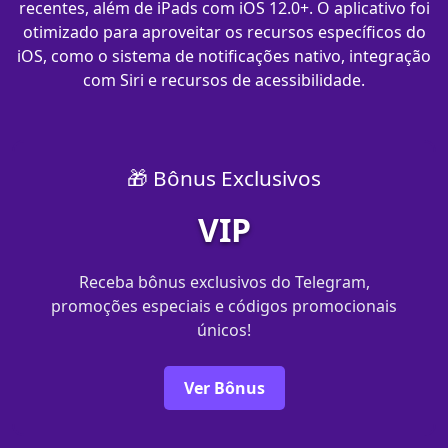
recentes, além de iPads com iOS 12.0+. O aplicativo foi
otimizado para aproveitar os recursos específicos do
iOS, como o sistema de notificações nativo, integração
com Siri e recursos de acessibilidade.
🎁 Bônus Exclusivos
VIP
Receba bônus exclusivos do Telegram,
promoções especiais e códigos promocionais
únicos!
Ver Bônus