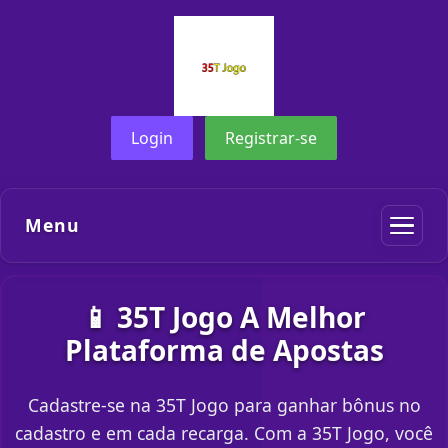
Login
Registrar-se
Menu
📱 35T Jogo A Melhor
Plataforma de Apostas
Cadastre-se na 35T Jogo para ganhar bônus no
cadastro e em cada recarga. Com a 35T Jogo, você