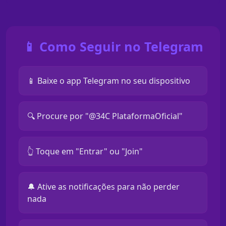
📱 Como Seguir no Telegram
📱 Baixe o app Telegram no seu dispositivo
🔍 Procure por "@34C PlataformaOficial"
👆 Toque em "Entrar" ou "Join"
🔔 Ative as notificações para não perder
nada