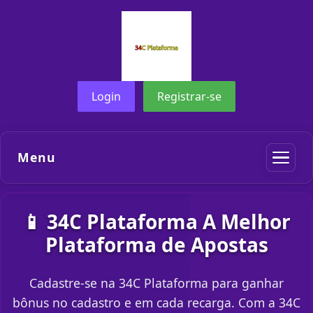
Login
Registrar-se
Menu
📱 34C Plataforma A Melhor
Plataforma de Apostas
Cadastre-se na 34C Plataforma para ganhar
bônus no cadastro e em cada recarga. Com a 34C