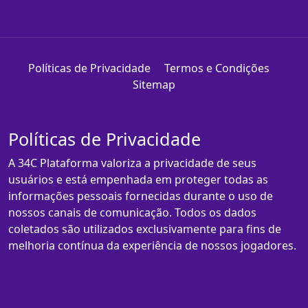
Políticas de Privacidade
Termos e Condições
Sitemap
Políticas de Privacidade
A 34C Plataforma valoriza a privacidade de seus
usuários e está empenhada em proteger todas as
informações pessoais fornecidas durante o uso de
nossos canais de comunicação. Todos os dados
coletados são utilizados exclusivamente para fins de
melhoria contínua da experiência de nossos jogadores.