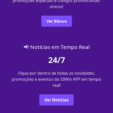
promoções especiais e códigos promocionais
únicos!
Ver Bônus
📢 Notícias em Tempo Real
24/7
Fique por dentro de todas as novidades,
promoções e eventos da 33Win APP em tempo
real!
Ver Notícias