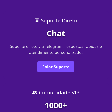
💬 Suporte Direto
Chat
Suporte direto via Telegram, respostas rápidas e
atendimento personalizado!
Falar Suporte
👥 Comunidade VIP
1000+