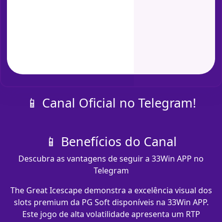
📱 Canal Oficial no Telegram!
📱 Benefícios do Canal
Descubra as vantagens de seguir a 33Win APP no
Telegram
The Great Icescape demonstra a excelência visual dos
slots premium da PG Soft disponíveis na 33Win APP.
Este jogo de alta volatilidade apresenta um RTP