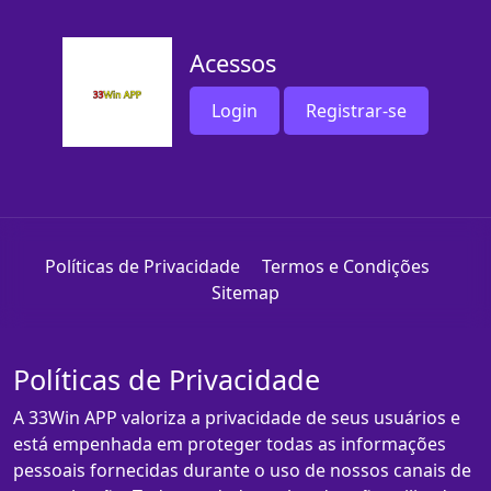
Acessos
Login
Registrar-se
Políticas de Privacidade
Termos e Condições
Sitemap
Políticas de Privacidade
A 33Win APP valoriza a privacidade de seus usuários e
está empenhada em proteger todas as informações
pessoais fornecidas durante o uso de nossos canais de