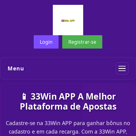
Login
Registrar-se
Menu
📱 33Win APP A Melhor
Plataforma de Apostas
Cadastre-se na 33Win APP para ganhar bônus no
cadastro e em cada recarga. Com a 33Win APP,